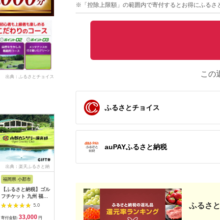
※「控除上限額」の範囲内で寄付するとお得にふるさ
この
出典：ふるさとチョイス
ふるさとチョイス
auPAYふるさと納税
出典：楽天ふるさと納
出典：ふるさとチョイ
出典：ふるなび
出典：ふ
税
ス
福岡県 小郡市
高知県 芸西村
岐阜県 御嵩町
山梨県 都
【ふるさと納税】ゴル
kochi黒潮カントリー
こぶしゴルフ倶楽部
＜15,00
フチケット 九州 福岡
クラブ ご利用券
9,000円分
ルフ倶楽
小郡カンツリー倶楽部
3,000円
[AVAO003]ゴルフ場
優待プレ
ふるさと
5.0
5.0
5.0
ギフト券 9枚 9000円
｜山梨県 
33,000
10,000
30,000
5
ゴルフ チケット 商品
ゴルフ ゴ
寄付金額:
円
寄付金額:
円
寄付金額:
円
寄付金額: