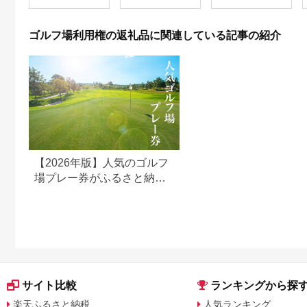
利用券 ゴルフ場 チケ
ット 茨城 ゴルフ 予約
体験 アクセス抜群 好
ゴルフ場利用権の返礼品に関連している記事の紹介
立地 ゴルフラウンド
アウトドア スポーツ
レジャー 茨城県
No.156
【2026年版】人気のゴルフ
場プレー券がふるさと納税
でもらえる！
サイト比較
ランキングから探
楽天ふるさと納税
人気ランキング