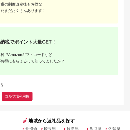
待券 利用券
納税の制度改定後もお得な
補助券 プレ
まだまだたくさんあります！
納税でポイント大量GET！
税でAmazonギフトコードなど
がお得にもらえるって知ってましたか？
リ
ゴルフ場利用権
地域から返礼品を探す
北海道
埼玉県
岐阜県
鳥取県
佐賀県