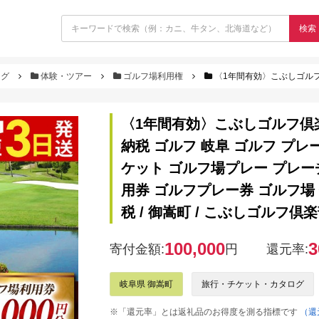
検索
ログ
体験・ツアー
ゴルフ場利用権
〈1年間有効〉こぶしゴルフ倶楽部 ゴルフ場 利用券 30,000円分 / ふるさと納税 ゴルフ 岐阜
〈1年間有効〉こぶしゴルフ倶楽部 
納税 ゴルフ 岐阜 ゴルフ プレ
ケット ゴルフ場プレー プレー
用券 ゴルフプレー券 ゴルフ場
税 / 御嵩町 / こぶしゴルフ倶楽部
100,000
3
寄付金額:
円
還元率:
岐阜県 御嵩町
旅行・チケット・カタログ
※「還元率」とは返礼品のお得度を測る指標です
（還