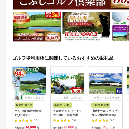
ゴルフ場利用権に関連しているおすすめの返礼品
出典：ふるなび
出典：ふるなび
出典：ふるさとチョイ
ス
愛知県 瀬戸市
福岡県 広川町
茨城県 坂東市
ゴルフ場 施設利用券
久留米カントリークラ
【坂東ゴルフクラブ】
12,000円分
ブ9,000円分利用券 /
ゴルフ場利用券15000
[BBEC002]ゴルフ倶
ゴルフ[AFAD007]
円分（寄付金額の3割
5.0
5.0
5.0
楽部大樹 瀬戸店
相当額分） ／ ゴルフ
34,000
30,000
54,000
プレー 都心から1時間
寄付金額:
円
寄付金額:
円
寄付金額:
円