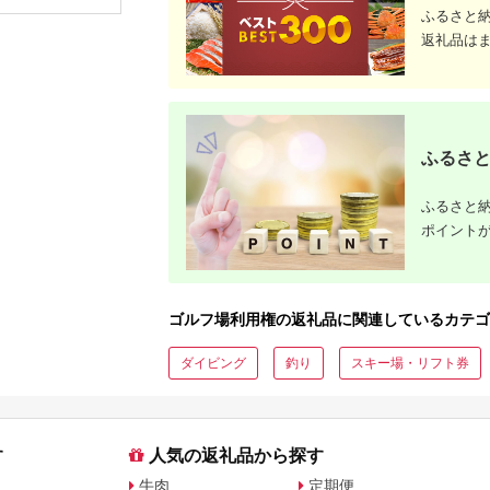
券 ゴルフ券 スポーツ
プレー 優
ふるさと
ラウンド 券 福岡県 小
チケット 
返礼品は
郡市
ー券
ふるさと
ふるさと納
ポイント
ゴルフ場利用権の返礼品に関連しているカテゴ
ダイビング
釣り
スキー場・リフト券
す
人気の返礼品から探す
牛肉
定期便