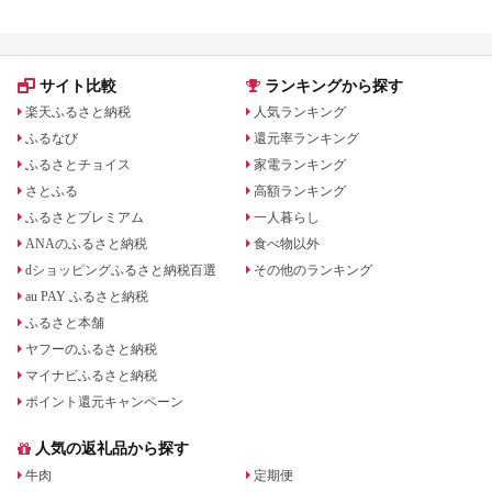
飯 
ま町
サイト比較
ランキングから探す
楽天ふるさと納税
人気ランキング
ふるなび
還元率ランキング
ふるさとチョイス
家電ランキング
さとふる
高額ランキング
ふるさとプレミアム
一人暮らし
ANAのふるさと納税
食べ物以外
dショッピングふるさと納税百選
その他のランキング
au PAY ふるさと納税
ふるさと本舗
ヤフーのふるさと納税
マイナビふるさと納税
ポイント還元キャンペーン
人気の返礼品から探す
牛肉
定期便