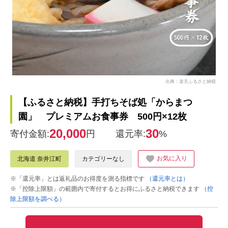
出典：楽天ふるさと納税
【ふるさと納税】手打ちそば処「からまつ
園」 プレミアムお食事券 500円×12枚
20,000
30
寄付金額:
円
還元率:
%
お気に入り
北海道 奈井江町
カテゴリーなし
※「還元率」とは返礼品のお得度を測る指標です
（還元率とは）
※「控除上限額」の範囲内で寄付するとお得にふるさと納税できます
（控
除上限額を調べる）