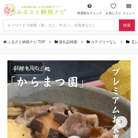
限度額をチェック
お気に入り
メニュー
検索
ふるさと納税ナビ TOP
返礼品検索
カテゴリーなし
【ふ
詳細を見る