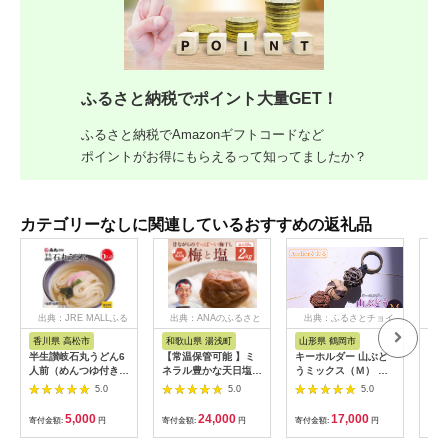
ふるさと納税でポイント大量GET！
ふるさと納税でAmazonギフトコードなど
ポイントがお得にもらえるって知ってましたか？
カテゴリーなしに関連しているおすすめの返礼品
出典：JRE MALLふる
出典：ANAのふるさと
出典：ふるさとチョイ
出
さと納税
納税
ス
香川県 高松市
和歌山県 湯浅町
山形県 鶴岡市
鹿
半生讃岐石丸うどん6
【常温保管可能 】ミ
キーホルダー 山ぶど
【ふ
人前（めんつゆ付き）
ネラル豊かな天日塩だ
うミックス（Ｍ） 山
ひか
麺300g×2袋
けで漬けた無添加梅干
形県鶴岡市 アトリエ
きほ
5.0
5.0
5.0
し2kg 梅ボーイズ｜
かおる | 山葡萄 雑貨
定期
南高梅
キーホルダー ギフト
5k
5,000
24,000
17,000
寄付金額:
円
寄付金額:
円
寄付金額:
円
寄付
B201_EP6024
贈り物 お取り寄せ 返
びく
礼品
産 