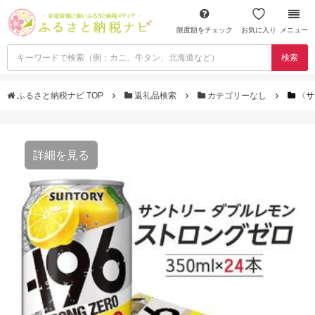
限度額をチェック
お気に入り
メニュー
検索
ふるさと納税ナビ TOP
返礼品検索
カテゴリーなし
〈サ
詳細を見る