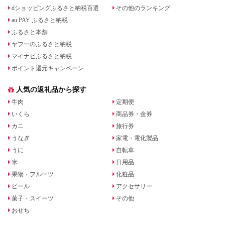
dショッピングふるさと納税百選
その他のランキング
au PAY ふるさと納税
ふるさと本舗
ヤフーのふるさと納税
マイナビふるさと納税
ポイント還元キャンペーン
人気の返礼品から探す
牛肉
定期便
いくら
商品券・金券
カニ
旅行券
うなぎ
家電・電化製品
うに
自転車
米
日用品
果物・フルーツ
化粧品
ビール
アクセサリー
菓子・スイーツ
その他
おせち