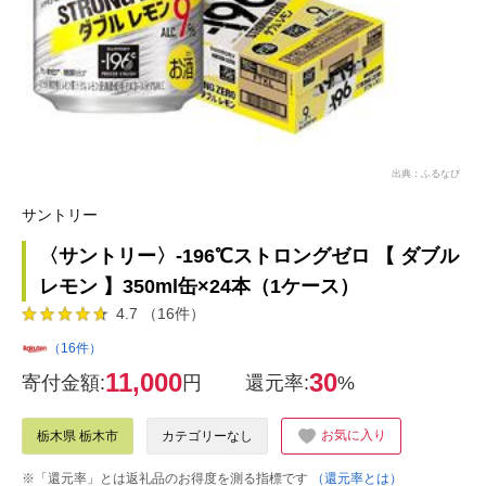
出典：ふるなび
サントリー
〈サントリー〉-196℃ストロングゼロ 【 ダブル
レモン 】350ml缶×24本（1ケース）
4.7 （16件）
（16件）
11,000
30
寄付金額:
円
還元率:
%
お気に入り
栃木県 栃木市
カテゴリーなし
※「還元率」とは返礼品のお得度を測る指標です
（還元率とは）