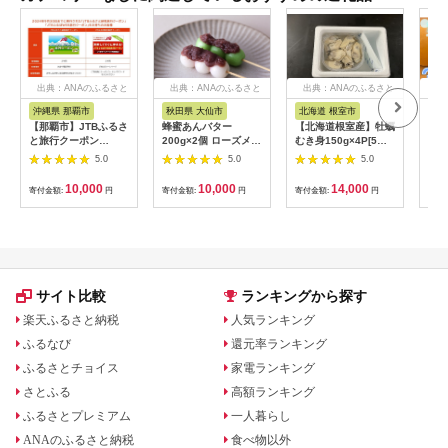
出典：ANAのふるさと
出典：ANAのふるさと
出典：ANAのふるさと
出
納税
納税
納税
沖縄県 那覇市
秋田県 大仙市
北海道 根室市
埼
【那覇市】JTBふるさ
蜂蜜あんバター
【北海道根室産】牡蠣
【2
と旅行クーポン
200g×2個 ローズメイ
むき身150g×4P[5月
予約
（3,000円分）有効期
[あんバター はちみ
下旬以降発送] A-
史！
5.0
5.0
5.0
間3年（Eメール発
つ 発酵バター あん
54007
ムの
行）｜旅行 トラベル
こ 水あめ不使用 秋
水・
10,000
10,000
14,000
寄付金額:
円
寄付金額:
円
寄付金額:
円
寄付
予約 国内旅行 JTB 宿
田県 大仙市]
約3
泊 観光 体験 旅行券
03
宿泊券 旅行予約 ホテ
ル 旅館 チケット 子供
子連れ カップル 家族
人気 おすすめ 旅行ク
ーポン 店頭 オンライ
サイト比較
ランキングから探す
ン ネット予約 電話 有
効期間3年
楽天ふるさと納税
人気ランキング
ふるなび
還元率ランキング
ふるさとチョイス
家電ランキング
さとふる
高額ランキング
ふるさとプレミアム
一人暮らし
ANAのふるさと納税
食べ物以外