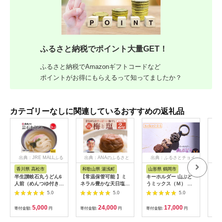
ふるさと納税でポイント大量GET！
ふるさと納税でAmazonギフトコードなど
ポイントがお得にもらえるって知ってましたか？
カテゴリーなしに関連しているおすすめの返礼品
出典：JRE MALLふる
出典：ANAのふるさと
出典：ふるさとチョイ
出
さと納税
納税
ス
香川県 高松市
和歌山県 湯浅町
山形県 鶴岡市
鹿
半生讃岐石丸うどん6
【常温保管可能 】ミ
キーホルダー 山ぶど
【ふ
人前（めんつゆ付き）
ネラル豊かな天日塩だ
うミックス（Ｍ） 山
ひか
麺300g×2袋
けで漬けた無添加梅干
形県鶴岡市 アトリエ
きほ
5.0
5.0
5.0
し2kg 梅ボーイズ｜
かおる | 山葡萄 雑貨
定期
南高梅
キーホルダー ギフト
5k
5,000
24,000
17,000
寄付金額:
円
寄付金額:
円
寄付金額:
円
寄付
B201_EP6024
贈り物 お取り寄せ 返
びく
礼品
産 