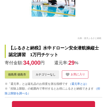
出典：楽天ふるさと納税
【ふるさと納税】水中ドローン安全潜航操縦士
認定講習 1万円チケット
34,000
29
寄付金額:
円
還元率:
%
お気に入り
徳島県 徳島市
カテゴリーなし
※「還元率」とは返礼品のお得度を測る指標です
（還元率とは）
※「控除上限額」の範囲内で寄付するとお得にふるさと納税できます
（控
除上限額を調べる）