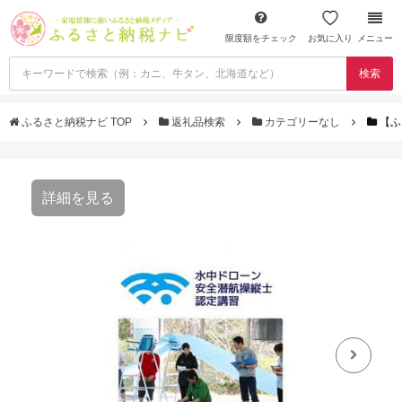
限度額をチェック
お気に入り
メニュー
検索
ふるさと納税ナビ TOP
返礼品検索
カテゴリーなし
【ふ
詳細を見る