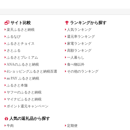
飯 
ま町
サイト比較
ランキングから探す
楽天ふるさと納税
人気ランキング
ふるなび
還元率ランキング
ふるさとチョイス
家電ランキング
さとふる
高額ランキング
ふるさとプレミアム
一人暮らし
ANAのふるさと納税
食べ物以外
dショッピングふるさと納税百選
その他のランキング
au PAY ふるさと納税
ふるさと本舗
ヤフーのふるさと納税
マイナビふるさと納税
ポイント還元キャンペーン
人気の返礼品から探す
牛肉
定期便