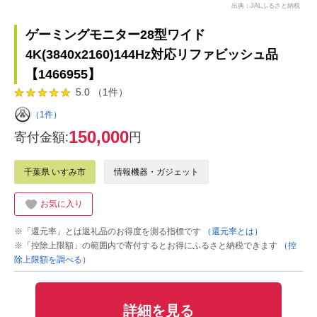
出典：JALふるさと納税
ゲーミングモニター28型ワイド
4K(3840x2160)144Hz対応リファビッシュ品
【1466955】
5.0 （1件）
（1件）
150,000
寄付金額:
円
千葉県 いすみ市
情報機器・ガジェット
お気に入り
※「還元率」とは返礼品のお得度を測る指標です
（還元率とは）
※「控除上限額」の範囲内で寄付するとお得にふるさと納税できます
（控
除上限額を調べる）
詳細を見る