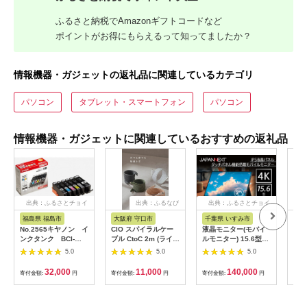
ふるさと納税でAmazonギフトコードなど
ポイントがお得にもらえるって知ってましたか？
情報機器・ガジェットの返礼品に関連しているカテゴリ
パソコン
タブレット・スマートフォン
パソコン
情報機器・ガジェットに関連しているおすすめの返礼品
出典：ふるさとチョイ
出典：ふるなび
出典：ふるさとチョイ
出
ス
ス
福島県 福島市
大阪府 守口市
千葉県 いすみ市
宮
No.2565キヤノン イ
CIO スパイラルケー
液晶モニター(モバイ
オー
ンクタンク BCI-
ブル CtoC 2m (ライト
ルモニター) 15.6型ワ
ッダ
351XL＋350XL/6MP
ブラック)｜Type-C 充
イド 4K タッチパネ
AF
5.0
5.0
5.0
電 [2547]
ル対応 リファビッシ
ュ品【1466952】
32,000
11,000
140,000
寄付金額:
円
寄付金額:
円
寄付金額:
円
寄付