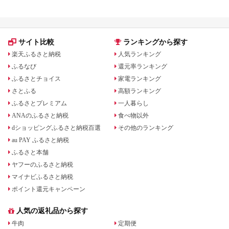
飯 
ま町
サイト比較
ランキングから探す
楽天ふるさと納税
人気ランキング
ふるなび
還元率ランキング
ふるさとチョイス
家電ランキング
さとふる
高額ランキング
ふるさとプレミアム
一人暮らし
ANAのふるさと納税
食べ物以外
dショッピングふるさと納税百選
その他のランキング
au PAY ふるさと納税
ふるさと本舗
ヤフーのふるさと納税
マイナビふるさと納税
ポイント還元キャンペーン
人気の返礼品から探す
牛肉
定期便