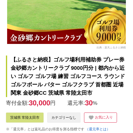
出典：楽天ふるさと納税
【ふるさと納税】ゴルフ場利用補助券 プレー券
金砂郷カントリークラブ 9000円分 | 都内から近
い ゴルフ ゴルフ場 練習 ゴルフコース ラウンド
ゴルフボール パター ゴルフクラブ 首都圏 近場
関東 金砂郷CC 茨城県 常陸太田市
30,000
30
寄付金額:
円
還元率:
%
お気に入り
茨城県 常陸太田市
カテゴリーなし
※「還元率」とは返礼品のお得度を測る指標です
（還元率とは）