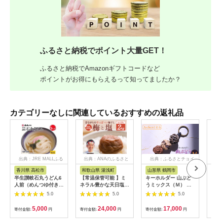
ふるさと納税でポイント大量GET！
ふるさと納税でAmazonギフトコードなど
ポイントがお得にもらえるって知ってましたか？
カテゴリーなしに関連しているおすすめの返礼品
出典：JRE MALLふる
出典：ANAのふるさと
出典：ふるさとチョイ
出
さと納税
納税
ス
香川県 高松市
和歌山県 湯浅町
山形県 鶴岡市
鹿
半生讃岐石丸うどん6
【常温保管可能 】ミ
キーホルダー 山ぶど
【ふ
人前（めんつゆ付き）
ネラル豊かな天日塩だ
うミックス（Ｍ） 山
ひか
麺300g×2袋
けで漬けた無添加梅干
形県鶴岡市 アトリエ
きほ
5.0
5.0
5.0
し2kg 梅ボーイズ｜
かおる | 山葡萄 雑貨
定期
南高梅
キーホルダー ギフト
5k
5,000
24,000
17,000
寄付金額:
円
寄付金額:
円
寄付金額:
円
寄付
B201_EP6024
贈り物 お取り寄せ 返
びく
礼品
産 