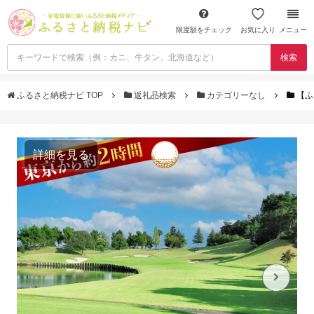
限度額をチェック
お気に入り
メニュー
検索
ふるさと納税ナビ TOP
返礼品検索
カテゴリーなし
【ふ
詳細を見る