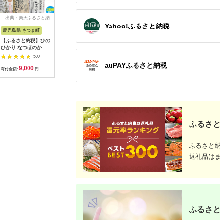
出典：楽天ふるさと納
出典：ふるさとチョイ
出典：楽天ふるさと納
出典：楽
Yahoo!ふるさと納税
税
ス
税
鹿児島県 さつま町
佐賀県 伊万里市
沖縄県 うるま市
岩手県 二
【ふるさと納税】ひの
【伊万里焼】ブルーレ
【ふるさと納税】［沖
【ふるさと
ひかり なつほのか あ
ースパン皿 035-H389
縄の海塩］ぬちまーす
わて短角和
きほなみ 選べる 品種
顆粒（250g）×2袋セ
ーグセット 
5.0
5.0
5.0
定期便 米 2kg
ット 【ぬちまーす】
計1.2kg 0
auPAYふるさと納税
9,000
13,000
12,000
1
5kg《出荷時期をお選
食塩 塩 調味料 食卓塩
寄付金額:
円
寄付金額:
円
寄付金額:
円
寄付金額:
びください》かじや農
顆粒 シーソルト 人気
産 お米 ご飯 白米 白
返礼品 海塩 沖縄 うる
飯 こめ 鹿児島県 さつ
ま市 果報バンタ
ま町
ふるさと
ふるさと
返礼品は
ふるさと