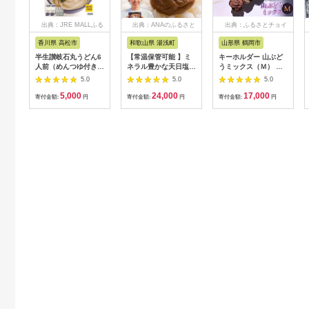
出典：JRE MALLふる
出典：ANAのふるさと
出典：ふるさとチョイ
さと納税
納税
ス
香川県 高松市
和歌山県 湯浅町
山形県 鶴岡市
半生讃岐石丸うどん6
【常温保管可能 】ミ
キーホルダー 山ぶど
人前（めんつゆ付き）
ネラル豊かな天日塩だ
うミックス（Ｍ） 山
麺300g×2袋
けで漬けた無添加梅干
形県鶴岡市 アトリエ
5.0
5.0
5.0
し2kg 梅ボーイズ｜
かおる | 山葡萄 雑貨
5,000
24,000
17,000
南高梅
キーホルダー ギフト
寄付金額:
円
寄付金額:
円
寄付金額:
円
B201_EP6024
贈り物 お取り寄せ 返
礼品