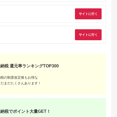
天ふるさと納
出典：楽天ふるさと納
出典：楽天ふるさと納
出典：楽天ふるさと
税
税
税
サイトに行く
戸市
宮崎県 日向市
岩手県 宮古市
石川県 志賀町
納税】 い
【ふるさと納税】 海
【ふるさと納税】【三
【ふるさと納税】
牛 ハンバ
の駅ほそしま 大漁 セ
陸宮古重茂産】無添加
【ご自宅用】 ふぞろ
150g×8個
ット [海の駅 ほそしま
焼きうに 80g×2、5、
い ころ柿 約800g
5.0
5.0
5.0
5.0
27-0407
宮崎県 日向市
10、30個セット_ 焼
【期間限定発送】 [米
サイトに行く
4,000
14,000
24,000
18,000
452060079] 冷凍 ア
きうに うに ウニ 雲丹
吉農園 石川県 志賀町
円
寄付金額:
円
寄付金額:
円
寄付金額:
円
オリイカ 魚 フライ す
焼きウニ 無添加 おか
BA4132] 干柿 干し
り身 詰め合わせ
ず おつまみ 酒の肴 ご
柿 かき 枯露柿 果物
はんのお供 惣菜 魚介
くだもの ドラフルー
海産物 岩手県 宮古市
ツ 800グラム 自然の
産地直送 冷凍 贈答 ギ
甘さ 手作り てづくり
フト 送料無料 【配送
最勝柿 ふるさと納税
不可地域：離島】
納税 還元率ランキングTOP300
【G1335814】
納税の制度改定後もお得な
まだまだたくさんあります！
納税でポイント大量GET！