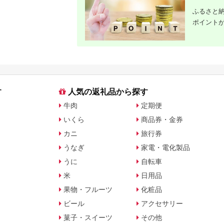
ふるさと納
ポイント
す
人気の返礼品から探す
牛肉
定期便
いくら
商品券・金券
カニ
旅行券
うなぎ
家電・電化製品
うに
自転車
米
日用品
果物・フルーツ
化粧品
ビール
アクセサリー
菓子・スイーツ
その他