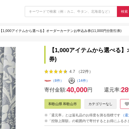
検索
【1,000アイテムから選べる】オーダーカーテンお申込み券(11,000円分割引券)
【1,000アイテムから選べる】
券)
4.7 （22件）
（8件）
（14件）
40,000
28
寄付金額:
円
還元率:
和歌山県 和歌山市
カテゴリーなし
※「還元率」とは返礼品のお得度を測る指標です
（還
※「控除上限額」の範囲内で寄付するとお得にふるさ