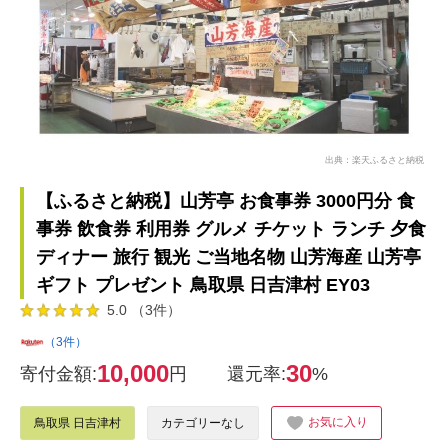
出典：楽天ふるさと納税
【ふるさと納税】山芳亭 お食事券 3000円分 食
事券 飲食券 利用券 グルメ チケット ランチ 夕食
ディナー 旅行 観光 ご当地名物 山芳海産 山芳亭
ギフト プレゼント 鳥取県 日吉津村 EY03
5.0 （3件）
（3件）
10,000
30
寄付金額:
円
還元率:
%
お気に入り
鳥取県 日吉津村
カテゴリーなし