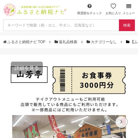
限度額をチェック
お気に入り
メニュー
検索
ふるさと納税ナビ TOP
返礼品検索
カテゴリーなし
【ふ
詳細を見る