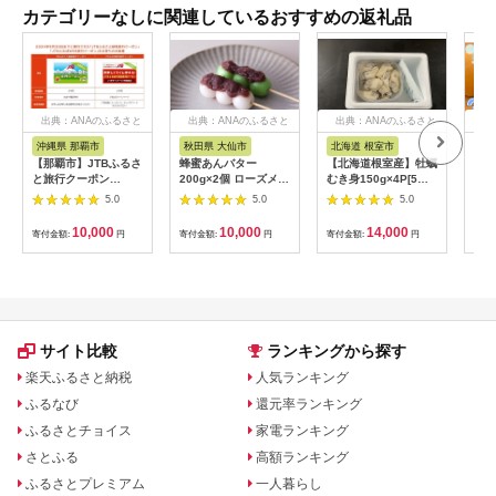
カテゴリーなしに関連しているおすすめの返礼品
出典：ANAのふるさと
出典：ANAのふるさと
出典：ANAのふるさと
出
納税
納税
納税
沖縄県 那覇市
秋田県 大仙市
北海道 根室市
埼
【那覇市】JTBふるさ
蜂蜜あんバター
【北海道根室産】牡蠣
【2
と旅行クーポン
200g×2個 ローズメイ
むき身150g×4P[5月
予約
（3,000円分）有効期
[あんバター はちみ
下旬以降発送] A-
史！
5.0
5.0
5.0
間3年（Eメール発
つ 発酵バター あん
54007
ムの
行）｜旅行 トラベル
こ 水あめ不使用 秋
水・
10,000
10,000
14,000
寄付金額:
円
寄付金額:
円
寄付金額:
円
寄付
予約 国内旅行 JTB 宿
田県 大仙市]
約3
泊 観光 体験 旅行券
03
宿泊券 旅行予約 ホテ
ル 旅館 チケット 子供
子連れ カップル 家族
人気 おすすめ 旅行ク
ーポン 店頭 オンライ
サイト比較
ランキングから探す
ン ネット予約 電話 有
効期間3年
楽天ふるさと納税
人気ランキング
ふるなび
還元率ランキング
ふるさとチョイス
家電ランキング
さとふる
高額ランキング
ふるさとプレミアム
一人暮らし