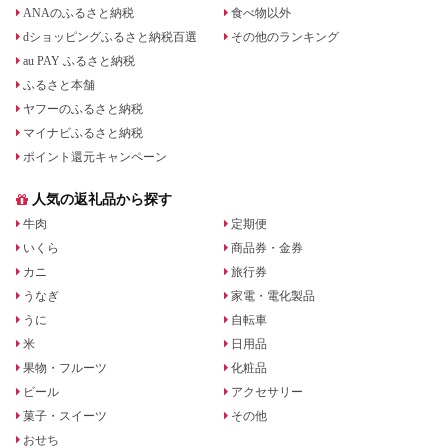
ANAのふるさと納税
食べ物以外
dショッピングふるさと納税百選
その他のランキング
au PAY ふるさと納税
ふるさと本舗
ヤフーのふるさと納税
マイナビふるさと納税
ポイント還元キャンペーン
人気の返礼品から探す
牛肉
定期便
いくら
商品券・金券
カニ
旅行券
うなぎ
家電・電化製品
うに
自転車
米
日用品
果物・フルーツ
化粧品
ビール
アクセサリー
菓子・スイーツ
その他
おせち