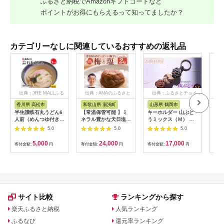
ふるさと納税でAmazonギフトコードなど
ポイントがお得にもらえるって知ってましたか？
カテゴリーなしに関連しているおすすめの返礼品
出典：JRE MALLふる
出典：ANAのふるさと
出典：ふるさとチョイ
出
さと納税
納税
ス
香川県 高松市
和歌山県 湯浅町
山形県 鶴岡市
鹿
半生讃岐石丸うどん6
【常温保管可能 】ミ
キーホルダー 山ぶど
【ふ
人前（めんつゆ付き）
ネラル豊かな天日塩だ
うミックス（Ｍ） 山
ひか
麺300g×2袋
けで漬けた無添加梅干
形県鶴岡市 アトリエ
きほ
5.0
5.0
5.0
し2kg 梅ボーイズ｜
かおる | 山葡萄 雑貨
定期
南高梅
キーホルダー ギフト
5k
5,000
24,000
17,000
寄付金額:
円
寄付金額:
円
寄付金額:
円
寄付
B201_EP6024
贈り物 お取り寄せ 返
びく
礼品
産 
飯 
ま町
サイト比較
ランキングから探す
楽天ふるさと納税
人気ランキング
ふるなび
還元率ランキング