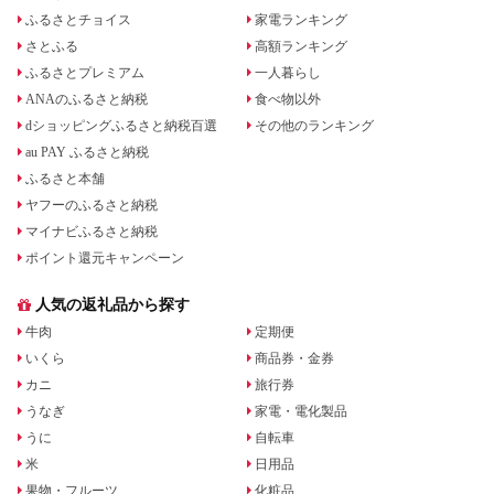
ふるさとチョイス
家電ランキング
さとふる
高額ランキング
ふるさとプレミアム
一人暮らし
ANAのふるさと納税
食べ物以外
dショッピングふるさと納税百選
その他のランキング
au PAY ふるさと納税
ふるさと本舗
ヤフーのふるさと納税
マイナビふるさと納税
ポイント還元キャンペーン
人気の返礼品から探す
牛肉
定期便
いくら
商品券・金券
カニ
旅行券
うなぎ
家電・電化製品
うに
自転車
米
日用品
果物・フルーツ
化粧品