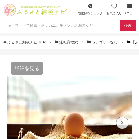
限度額をチェック
お気に入り
メニュー
検索
ふるさと納税ナビ TOP
返礼品検索
カテゴリーなし
【ふ
詳細を見る