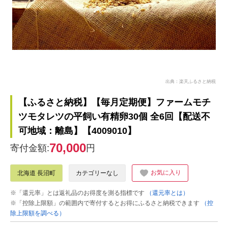
出典：楽天ふるさと納税
【ふるさと納税】【毎月定期便】ファームモチ
ツモタレツの平飼い有精卵30個 全6回【配送不
可地域：離島】【4009010】
70,000
寄付金額:
円
お気に入り
北海道 長沼町
カテゴリーなし
※「還元率」とは返礼品のお得度を測る指標です
（還元率とは）
※「控除上限額」の範囲内で寄付するとお得にふるさと納税できます
（控
除上限額を調べる）