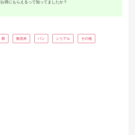
がお得にもらえるって知ってましたか？
るさとプレミ
出典：auPAYふるさと納
出典：auPAYふるさと納
出典：auPAYふるさと
アム
税
税
町
北海道 東川町
鳥取県 日吉津村
茨城県 行方市
焼き冷凍
【令和８年産 新米 先
【6回定期便】GABA
満月もち米「杵つき
冷凍）5枚セ
行予約】【12ヵ月定
玄米もち麦ごはん4種
し餅」 2kg×2枚｜も
送不可：離
期便】東川米ゆめぴり
セット（12パック）
ち のし餅 お餅 もち
5.0
5.0
5.0
5.0
パン
か「白米」
【玄米 GABA玄米
満月 杵つき 菓子処坂
餅
無洗米
パン
シリアル
その他
7,000
192,000
88,000
32,000
5kg（2026年10月中
GABAライス もち麦
本 茨城県 行方市(K-
円
寄付金額:
円
寄付金額:
円
寄付金額:
円
旬より発送予定）
ごはん ライス 麦 大麦
10-2)
雑穀 お米 こめセット
6回 定期便 備蓄 非常
食 スーパー食材 鳥取
県 日吉津村】
「訳あ
人気ラン