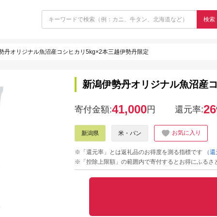
検索
勢丹オリジナル魚沼産コシヒカリ5kg×2本三越伊勢丹限定
新潟伊勢丹オリジナル魚沼産コ
41,000
26
寄付金額:
円
還元率:
お気に入り
新潟県
米・パン
※「還元率」とは返礼品のお得度を測る指標です
（還
※「控除上限額」の範囲内で寄付するとお得にふるさ