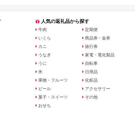
す
人気の返礼品から探す
牛肉
定期便
いくら
商品券・金券
カニ
旅行券
うなぎ
家電・電化製品
うに
自転車
米
日用品
果物・フルーツ
化粧品
ビール
アクセサリー
菓子・スイーツ
その他
おせち