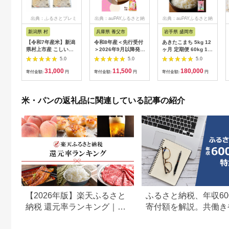
出典：ふるさとプレミ
出典：auPAYふるさと納
出典：auPAYふるさと納
アム
税
税
新潟県 村
兵庫県 養父市
岩手県 盛岡市
【令和7年産米】新潟
令和8年産＜先行受付
あきたこまち 5kg 12
県村上市産 こしいぶ
＞2026年9月以降発送
ヶ月 定期便 60kg 12
き 5kg×2袋（合計
＜蛇紋岩ブランド 華
回 1年 毎月 白米 米
5.0
5.0
5.0
10kg） 精米 お米 白
やか一膳5kg＞_蛇紋
お米 こめ コメ ライス
31,000
11,500
180,000
米 1033001
岩 じゃもんがん ブラ
ご飯 ごはん 美味しい
寄付金額:
円
寄付金額:
円
寄付金額:
円
ンド米 華やか一膳 コ
贈り物 あきたこまち
シヒカリ 無洗米 こめ
国産 仕送り お取り寄
コメ お米 甘み 旨み
せ 産地直送 人気 おす
米・パンの返礼品に関連している記事の紹介
香り 高品質 低温管理
すめ 定期便 岩手県 盛
5kg 兵庫県 養父市 美
岡 佐々木米穀店
味しい【1450983】
【2026年版】楽天ふるさと
ふるさと納税、年収60
納税 還元率ランキング｜高
寄付額を解説。共働き
還元率返礼品をジャンル別
どもがいる場合も