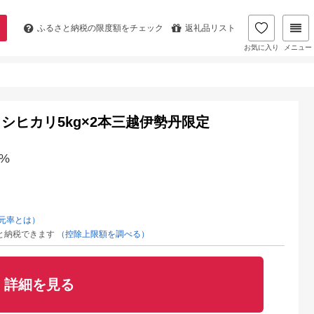
ふるさと納税の
限度額をチェック
返礼品リスト
お気に入り
メニュー
シヒカリ5kg×2本三越伊勢丹限定
%
元率とは）
と納税できます
（控除上限額を調べる）
詳細を見る