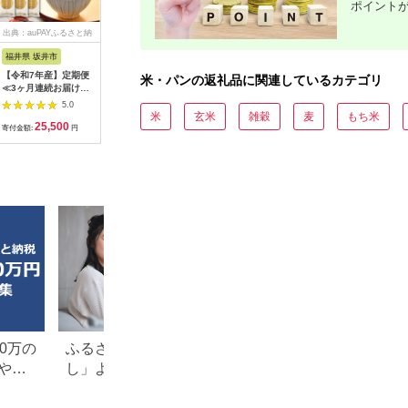
ポイント
出典：auPAYふるさと納
出典：JRE MALLふる
出典：auPAYふるさと納
出典：ふ
税
さと納税
税
福井県 坂井市
三重県 四日市
新潟県 南魚沼市
熊本県 錦
【令和7年産】定期便
キャンプでも便利！
【無地熨斗】｜無洗米
本格石釜
米・パンの返礼品に関連しているカテゴリ
≪3ヶ月連続お届け≫
長期保存 ！ 非常時
｜新潟県 南魚沼産 コ
Pizza（
福井県のブランド米
持出米24缶 わかめ
シヒカリ お米 2kg×2
ット【配
5.0
5.0
5.0
いちほまれ 無洗米
ごはん（製造日から８
袋 計4kg（お米の美
島】 惣菜
米
玄米
雑穀
麦
もち米
25,500
46,000
14,000
2
2kg × 3回 計6kg 【
年） ［災害 災害時
味しい炊き方ガイド付
寄付金額:
円
寄付金額:
円
寄付金額:
円
寄付金額:
人気 品種 ブランド米
米 防災 備蓄 備蓄
き）
特A 】 [B-6127]
米 非常 非常時 非
常米 非常食 米 ご
はん ご飯 わかめ
一人暮らし お湯 お
湯だけ 水 水だけ
賞味期限 保存米 保
存食］
0万の
ふるさと納税「一人暮ら
楽天ふるさと納税
や子
し」よかったもの特集。お
り」返礼品特集！
すすめ返礼品を紹介
キングも紹介