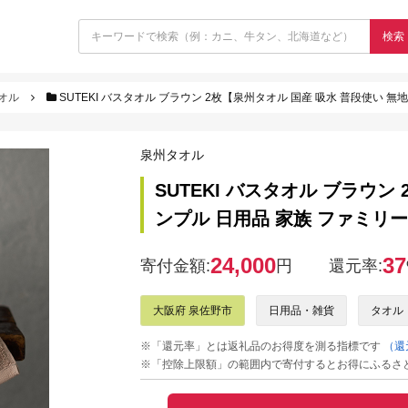
検索
オル
SUTEKI バスタオル ブラウン 2枚【泉州タオル 国産 吸水 普段使い 無地
泉州タオル
SUTEKI バスタオル ブラウン
ンプル 日用品 家族 ファミリー】 
24,000
37
寄付金額:
円
還元率:
大阪府 泉佐野市
日用品・雑貨
タオル
※「還元率」とは返礼品のお得度を測る指標です
（還
※「控除上限額」の範囲内で寄付するとお得にふるさ