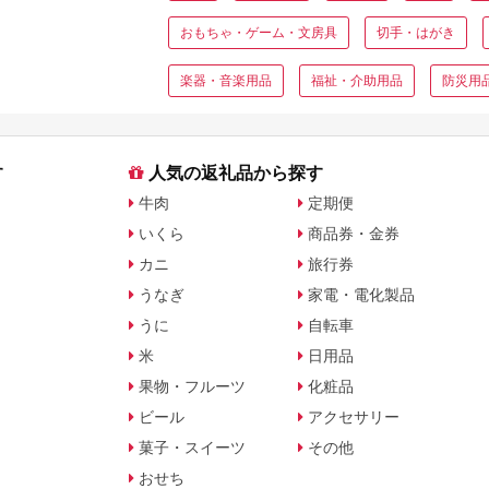
金額別に徹底比較
おもちゃ・ゲーム・文房具
切手・はがき
楽器・音楽用品
福祉・介助用品
防災用
す
人気の返礼品から探す
牛肉
定期便
いくら
商品券・金券
カニ
旅行券
うなぎ
家電・電化製品
うに
自転車
米
日用品
果物・フルーツ
化粧品
ビール
アクセサリー
菓子・スイーツ
その他
おせち