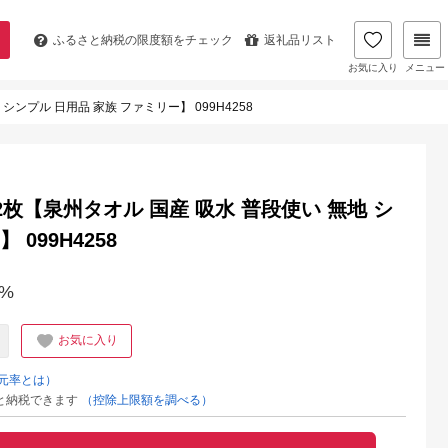
ふるさと納税の
限度額をチェック
返礼品リスト
お気に入り
メニュー
 シンプル 日用品 家族 ファミリー】 099H4258
 2枚【泉州タオル 国産 吸水 普段使い 無地 シ
099H4258
%
お気に入り
元率とは）
と納税できます
（控除上限額を調べる）