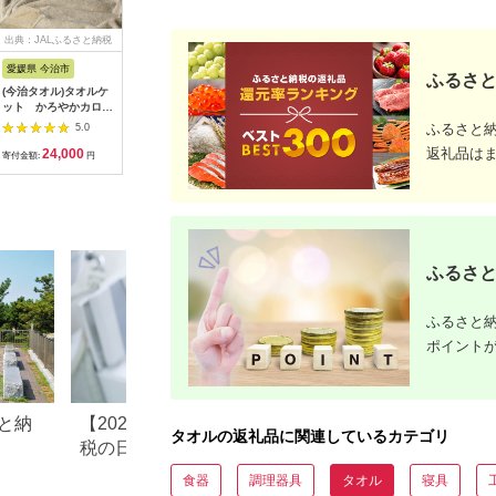
出典：JALふるさと納税
出典：ふるさとチョイ
出典：楽天ふるさと納
出典：楽
ス
税
愛媛県 今治市
大阪府 泉南市
大阪府 和泉市
福岡県 筑
ふるさと
(今治タオル)タオルケ
【泉州タオル】泉州美
【ふるさと納税】【バ
【ふるさ
ット かろやかカロケ
人バスタオル2枚（雲
スタオル3枚組】オー
ルボーダ
ット(グレージュ)
母）【039D-228】
ガニックコットンバス
ラーフェイ
ふるさと
5.0
5.0
5.0
【I003500KT1GG】
タオル(60×120cm)か
色 6枚セッ
返礼品は
24,000
17,000
23,000
1
【1680841】
すみグリーン
各2枚 約3
寄付金額:
円
寄付金額:
円
寄付金額:
円
寄付金額:
【1517717】
ピンク/イ
ネ タオル
ル 日本製 
料無料
ふるさと
ふるさと納
ポイント
と納
【2026年最新】ふるさと納
大阪府泉南市のふ
タオルの返礼品に関連しているカテゴリ
税の日用品おすすめランキ
税のご紹介
ング｜還元率・人気・寄付
食器
調理器具
タオル
寝具