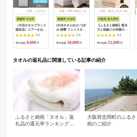
出典：ふるなび
出典：JRE MALLふる
出典：楽天ふるさと納
さと納税
税
愛媛県 今治市
愛媛県 今治市
大阪府 泉大津市
（今治タオルブランド
(今治タオル)わたつぼ
【ふるさと納税】吸水
認定品）エアーかお
み 綿蕾 フェイスタオ
力と肌触りが自慢のデ
る ダディボーイ フ
ル3枚セット アッシュ
イリーユース大判バス
5.0
5.0
5.0
ェイスタオル １枚
モーブ
タオル 2枚セット（2
9,000
16,000
11,500
（スノーホワイト）
【I003830FT3P】
色選べる大判タオル）
寄付金額:
円
寄付金額:
円
寄付金額:
円
【I002220FT1SW】
【1666368】
| バスタオル タオル
浅野撚糸 スーパー
大判 泉州タオル 吸水
ZEROⓇ
力タオル 2枚セット
タオルの返礼品に関連している記事の紹介
タオルセット 単色タ
オル 2色セットタオル
手拭き 綿 タオルガー
ゼ タオル日本製
ふるさと納税「タオル」返
大阪府忠岡町のふるさ
礼品の還元率ランキング！
税のご紹介
楽天のおすすめランキング