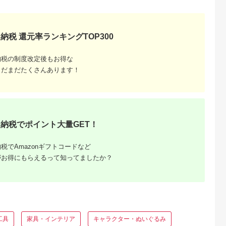
天ふるさと納
出典：楽天ふるさと納
出典：ふるさとチョイ
出典：ふるさとチョ
税
税
ス
後市
愛媛県 今治市
大阪府 泉南市
埼玉県 川越市
納税 還元率ランキングTOP300
と納税】ダブ
【ふるさと納税】ソフ
【泉州タオル】吸水力
【1秒タオル】ホット
ーパステルカ
フード付 バスタオル
と肌触りが自慢のデイ
マンカラー12 ミニバ
スタオル 3
恐竜 コバルトブルー
リーユースハンドタオ
スタオル2枚セット
納税の制度改定後もお得な
5.0
5.0
5.0
5.0
ト 3種類×
ネイビー グレー
ル グレー10枚
まだまだたくさんあります！
3,000
22,000
8,500
21,000
3cm×86cm
[I000680] フード付き
【039E-069】
円
寄付金額:
円
寄付金額:
円
寄付金額:
円
エロー/ラム
バスタオル 出産祝い
 ハンドタオ
赤ちゃん ベビー 恐竜
綿100% 送
バスタオル 恐竜タオ
ル 可愛いバスタオル
子ども用バスタオル
子供用バスタオル 速
乾バスタオル おくる
納税でポイント大量GET！
み 新生児
税でAmazonギフトコードなど
がお得にもらえるって知ってましたか？
るさと納
工具
家具・インテリア
キャラクター・ぬいぐるみ