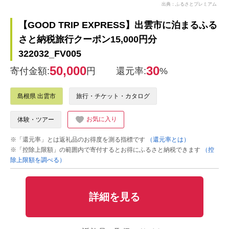
出典：ふるさとプレミアム
【GOOD TRIP EXPRESS】出雲市に泊まるふる
さと納税旅行クーポン15,000円分
322032_FV005
50,000
30
寄付金額:
円
還元率:
%
島根県 出雲市
旅行・チケット・カタログ
お気に入り
体験・ツアー
※「還元率」とは返礼品のお得度を測る指標です
（還元率とは）
※「控除上限額」の範囲内で寄付するとお得にふるさと納税できます
（控
除上限額を調べる）
詳細を見る