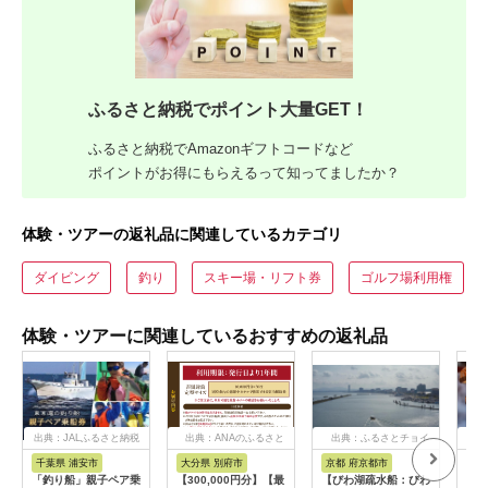
ふるさと納税でポイント大量GET！
ふるさと納税でAmazonギフトコードなど
ポイントがお得にもらえるって知ってましたか？
体験・ツアーの返礼品に関連しているカテゴリ
ダイビング
釣り
スキー場・リフト券
ゴルフ場利用権
体験・ツアーに関連しているおすすめの返礼品
出典：JALふるさと納税
出典：ANAのふるさと
出典：ふるさとチョイ
出
納税
ス
千葉県 浦安市
大分県 別府市
京都 府京都市
新
「釣り船」親子ペア乗
【300,000円分】【最
【びわ湖疏水船：びわ
ヤマ