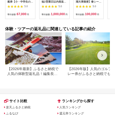
船券【小・中学生のお
短2営業日以内発送】
湖大津港便】春シーズ
アお
子様】
別府市内の旅館やホテ
ン先行予約権（２名様
で2
5.0
5.0
5.0
ルで使用できる宿泊補
分の乗船予約の権利）
の小
助券 楽しい旅の思い
「山
67,000
1,000,000
100,000
寄付金額:
円
寄付金額:
円
寄付金額:
円
寄付
出を！ 宿泊券 大分県
アチ
別府市 3000円 15000
烹 
円 3万円 9万円 15万
円 30万円 ホテル 旅
体験・ツアーの返礼品に関連している記事の紹介
館 温泉 旅行 観光 ト
ラベル 宿泊補助券 チ
ケット クーポン 宿泊
お泊り 別府温泉 別府
観光 地獄めぐり 旅 お
すすめ 人気 体験型 節
約_B030-007
【2026年最新】ふるさと納税で
【2026年版】人気のゴルフ
人気の体験型返礼品！編集長お
レー券がふるさと納税でもら
すすめ16選
る！
サイト比較
ランキングから探す
楽天ふるさと納税
人気ランキング
ふるなび
還元率ランキング