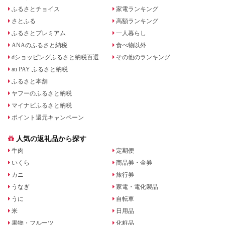
ふるさとチョイス
家電ランキング
さとふる
高額ランキング
ふるさとプレミアム
一人暮らし
ANAのふるさと納税
食べ物以外
dショッピングふるさと納税百選
その他のランキング
au PAY ふるさと納税
ふるさと本舗
ヤフーのふるさと納税
マイナビふるさと納税
ポイント還元キャンペーン
人気の返礼品から探す
牛肉
定期便
いくら
商品券・金券
カニ
旅行券
うなぎ
家電・電化製品
うに
自転車
米
日用品
果物・フルーツ
化粧品