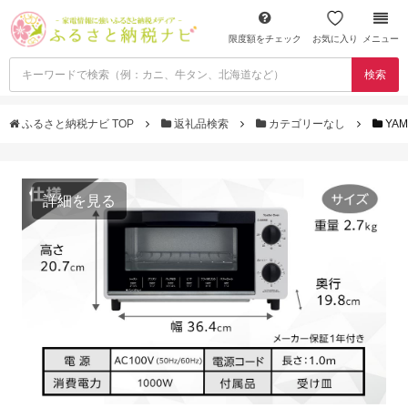
限度額をチェック
お気に入り
メニュー
検索
ふるさと納税ナビ TOP
返礼品検索
カテゴリーなし
YA
詳細を見る