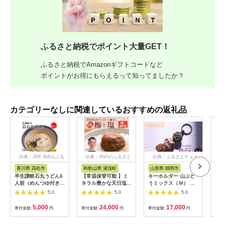
ふるさと納税でポイント大量GET！
ふるさと納税でAmazonギフトコードなど
ポイントがお得にもらえるって知ってましたか？
カテゴリーなしに関連しているおすすめの返礼品
出典：JRE MALLふる
出典：ANAのふるさと
出典：ふるさとチョイ
出
さと納税
納税
ス
香川県 高松市
和歌山県 湯浅町
山形県 鶴岡市
鹿
半生讃岐石丸うどん6
【常温保管可能 】ミ
キーホルダー 山ぶど
【ふ
人前（めんつゆ付き）
ネラル豊かな天日塩だ
うミックス（Ｍ） 山
ひか
麺300g×2袋
けで漬けた無添加梅干
形県鶴岡市 アトリエ
きほ
5.0
5.0
5.0
し2kg 梅ボーイズ｜
かおる | 山葡萄 雑貨
定期
南高梅
キーホルダー ギフト
5k
5,000
24,000
17,000
寄付金額:
円
寄付金額:
円
寄付金額:
円
寄付
B201_EP6024
贈り物 お取り寄せ 返
びく
礼品
産 