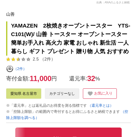
出典：ANAのふるさと納税
山善
YAMAZEN 2枚焼きオーブントースター YTS-
C101(W)/ 山善 トースター オーブントースター
簡単お手入れ 高火力 家電 おしゃれ 新生活 一人
暮らし ギフト プレゼント 贈り物 人気 おすすめ
2.5 （2件）
（2件）
11,000
32
寄付金額:
円
還元率:
%
お気に入り
愛知県 名古屋市
カテゴリーなし
※「還元率」とは返礼品のお得度を測る指標です
（還元率とは）
※「控除上限額」の範囲内で寄付するとお得にふるさと納税できます
（控
除上限額を調べる）