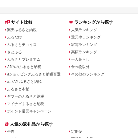
飯 
ま町
サイト比較
ランキングから探す
楽天ふるさと納税
人気ランキング
ふるなび
還元率ランキング
ふるさとチョイス
家電ランキング
さとふる
高額ランキング
ふるさとプレミアム
一人暮らし
ANAのふるさと納税
食べ物以外
dショッピングふるさと納税百選
その他のランキング
au PAY ふるさと納税
ふるさと本舗
ヤフーのふるさと納税
マイナビふるさと納税
ポイント還元キャンペーン
人気の返礼品から探す
牛肉
定期便