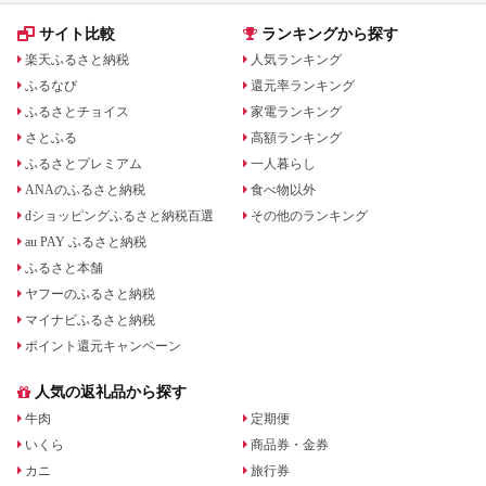
人気 おすすめ 旅行ク
ーポン 店頭 オンライ
サイト比較
ランキングから探す
ン ネット予約 電話 有
効期間3年
楽天ふるさと納税
人気ランキング
ふるなび
還元率ランキング
ふるさとチョイス
家電ランキング
さとふる
高額ランキング
ふるさとプレミアム
一人暮らし
ANAのふるさと納税
食べ物以外
dショッピングふるさと納税百選
その他のランキング
au PAY ふるさと納税
ふるさと本舗
ヤフーのふるさと納税
マイナビふるさと納税
ポイント還元キャンペーン
人気の返礼品から探す
牛肉
定期便
いくら
商品券・金券
カニ
旅行券