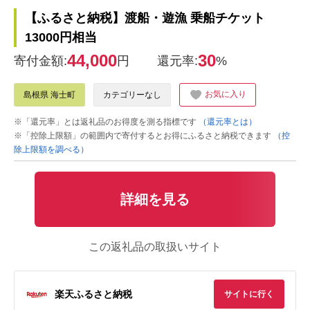
【ふるさと納税】渡船・遊漁 乗船チケット
13000円相当
44,000
30
寄付金額:
円
還元率:
%
お気に入り
島根県 海士町
カテゴリーなし
※「還元率」とは返礼品のお得度を測る指標です
（還元率とは）
※「控除上限額」の範囲内で寄付するとお得にふるさと納税できます
（控
除上限額を調べる）
詳細を見る
この返礼品の取扱いサイト
楽天ふるさと納税
サイトに行く