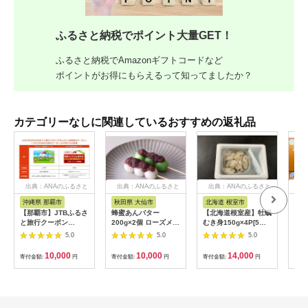
ふるさと納税でポイント大量GET！
ふるさと納税でAmazonギフトコードなど
ポイントがお得にもらえるって知ってましたか？
カテゴリーなしに関連しているおすすめの返礼品
出典：ANAのふるさと
出典：ANAのふるさと
出典：ANAのふるさと
出
納税
納税
納税
沖縄県 那覇市
秋田県 大仙市
北海道 根室市
埼
【那覇市】JTBふるさ
蜂蜜あんバター
【北海道根室産】牡蠣
【2
と旅行クーポン
200g×2個 ローズメイ
むき身150g×4P[5月
予約
（3,000円分）有効期
[あんバター はちみ
下旬以降発送] A-
史！
5.0
5.0
5.0
間3年（Eメール発
つ 発酵バター あん
54007
ムの
行）｜旅行 トラベル
こ 水あめ不使用 秋
水・
10,000
10,000
14,000
寄付金額:
円
寄付金額:
円
寄付金額:
円
寄付
予約 国内旅行 JTB 宿
田県 大仙市]
約3
泊 観光 体験 旅行券
03
宿泊券 旅行予約 ホテ
ル 旅館 チケット 子供
子連れ カップル 家族