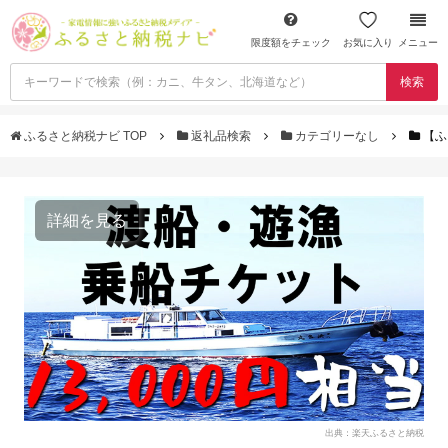
限度額をチェック
お気に入り
メニュー
検索
ふるさと納税ナビ TOP
返礼品検索
カテゴリーなし
【ふ
詳細を見る
出典：楽天ふるさと納税