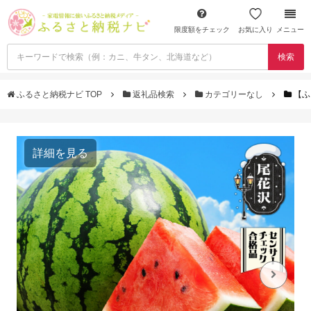
限度額をチェック
お気に入り
メニュー
検索
ふるさと納税ナビ TOP
返礼品検索
カテゴリーなし
【ふ
詳細を見る