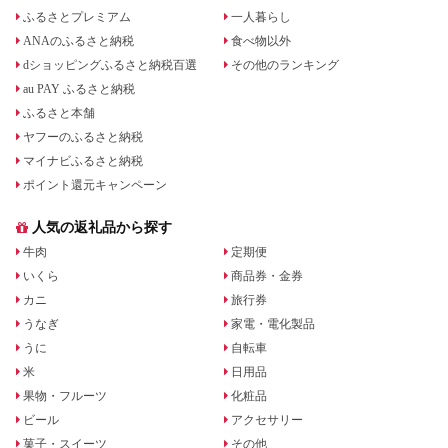
ふるさとプレミアム
一人暮らし
ANAのふるさと納税
食べ物以外
dショッピングふるさと納税百選
その他のランキング
au PAY ふるさと納税
ふるさと本舗
ヤフーのふるさと納税
マイナビふるさと納税
ポイント還元キャンペーン
人気の返礼品から探す
牛肉
定期便
いくら
商品券・金券
カニ
旅行券
うなぎ
家電・電化製品
うに
自転車
米
日用品
果物・フルーツ
化粧品
ビール
アクセサリー
菓子・スイーツ
その他