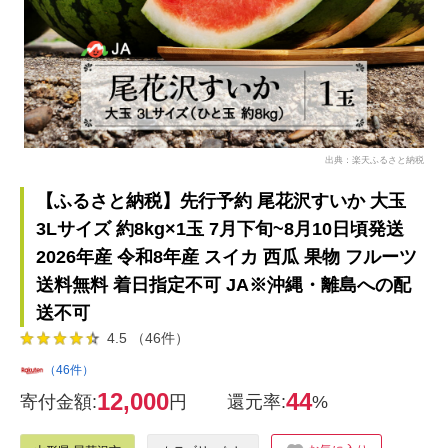
出典：楽天ふるさと納税
【ふるさと納税】先行予約 尾花沢すいか 大玉
3Lサイズ 約8kg×1玉 7月下旬~8月10日頃発送
2026年産 令和8年産 スイカ 西瓜 果物 フルーツ
送料無料 着日指定不可 JA※沖縄・離島への配
送不可
4.5 （46件）
（46件）
12,000
44
寄付金額:
円
還元率:
%