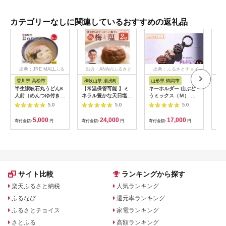
カテゴリーなしに関連しているおすすめの返礼品
出典：JRE MALLふる
出典：ANAのふるさと
出典：ふるさとチョイ
出
さと納税
納税
ス
香川県 高松市
和歌山県 湯浅町
山形県 鶴岡市
鹿
半生讃岐石丸うどん6
【常温保管可能 】ミ
キーホルダー 山ぶど
【ふ
人前（めんつゆ付き）
ネラル豊かな天日塩だ
うミックス（Ｍ） 山
ひか
麺300g×2袋
けで漬けた無添加梅干
形県鶴岡市 アトリエ
きほ
5.0
5.0
5.0
し2kg 梅ボーイズ｜
かおる | 山葡萄 雑貨
定期
南高梅
キーホルダー ギフト
5k
5,000
24,000
17,000
寄付金額:
円
寄付金額:
円
寄付金額:
円
寄付
B201_EP6024
贈り物 お取り寄せ 返
びく
礼品
産 
飯 
ま町
サイト比較
ランキングから探す
楽天ふるさと納税
人気ランキング
ふるなび
還元率ランキング
ふるさとチョイス
家電ランキング
さとふる
高額ランキング