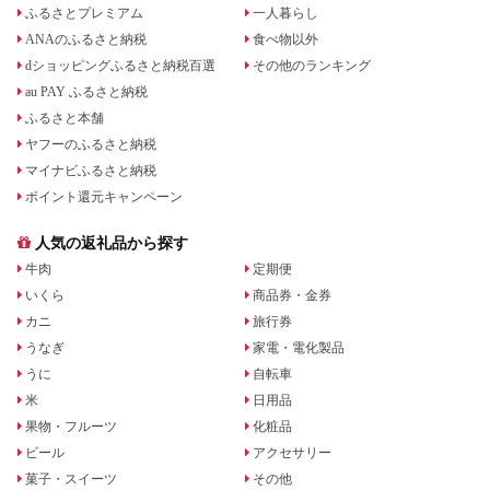
ふるさとプレミアム
一人暮らし
ANAのふるさと納税
食べ物以外
dショッピングふるさと納税百選
その他のランキング
au PAY ふるさと納税
ふるさと本舗
ヤフーのふるさと納税
マイナビふるさと納税
ポイント還元キャンペーン
人気の返礼品から探す
牛肉
定期便
いくら
商品券・金券
カニ
旅行券
うなぎ
家電・電化製品
うに
自転車
米
日用品
果物・フルーツ
化粧品
ビール
アクセサリー
菓子・スイーツ
その他