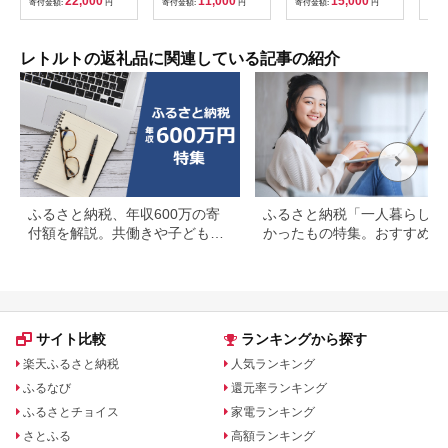
22,000
11,000
15,000
寄付金額:
円
寄付金額:
円
寄付金額:
円
寄付
ぶり グルメセット 忙
孫 家族 手軽
ひれ フカヒレ 鱶鰭 ス
しい日の味方 お店の
ープ 丼 茶碗蒸し 4ヶ
味 非常食 備蓄 夜食
月
豚丼 冷凍食品 惣菜 t1
レトルトの返礼品に関連している記事の紹介
ふるさと納税、年収600万の寄
ふるさと納税「一人暮らし」
付額を解説。共働きや子どもが
かったもの特集。おすすめ返
いる場合も
品を紹介
サイト比較
ランキングから探す
楽天ふるさと納税
人気ランキング
ふるなび
還元率ランキング
ふるさとチョイス
家電ランキング
さとふる
高額ランキング