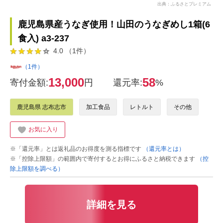
出典：ふるさとプレミアム
鹿児島県産うなぎ使用！山田のうなぎめし1箱(6
食入) a3-237
4.0 （1件）
（1件）
13,000
58
寄付金額:
円
還元率:
%
鹿児島県 志布志市
加工食品
レトルト
その他
お気に入り
※「還元率」とは返礼品のお得度を測る指標です
（還元率とは）
※「控除上限額」の範囲内で寄付するとお得にふるさと納税できます
（控
除上限額を調べる）
詳細を見る