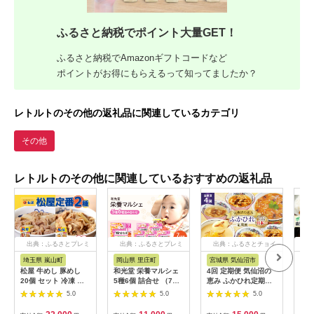
ふるさと納税でポイント大量GET！
ふるさと納税でAmazonギフトコードなど
ポイントがお得にもらえるって知ってましたか？
レトルトのその他の返礼品に関連しているカテゴリ
その他
レトルトのその他に関連しているおすすめの返礼品
出典：ふるさとプレミ
出典：ふるさとプレミ
出典：ふるさとチョイ
出
アム
アム
ス
埼玉県 嵐山町
岡山県 里庄町
宮城県 気仙沼市
鹿
松屋 牛めし 豚めし
和光堂 栄養マルシェ
4回 定期便 気仙沼の
C0
20個 セット 冷凍 松
5種6個 詰合せ （7か
恵み ふかひれ定期便
ライ
屋 牛丼 豚丼 おうちご
月頃～） WAKODO
[気仙沼市物産振興協
豚特
5.0
5.0
5.0
はん 簡単調理 時短 レ
ベビー フード レトル
会 宮城県 気仙沼市
セッ
シピ レンジで簡単 丼
ト 離乳食 子ども 子供
20565327] 魚介 ふか
士食