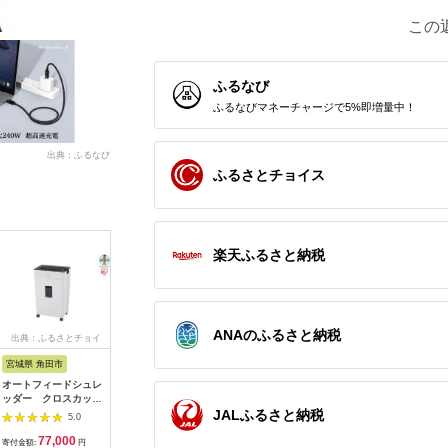
この
ふるなび
ふるなびマネーチャージで5%即増量中！
出典：ふるなび
ふるさとチョイス
楽天ふるさと納税
ANAのふるさと納税
出典：ふるさとチョイ
出典：ふるさとチョイ
出典：ふるなび
出
ス
ス
宮城県 角田市
宮城県 角田市
神奈川県 秦野市
東京都台
オートフィードシュレ
オートフィードシュレ
【数量限定】再生スマ
Synthesiz
ッダー クロスカット
ッダーマイクロカット
ートフォン iPhone 8
弦巻マキ_02
JALふるさと納税
AFSR100Cホワイト
AFSR 100M
（キャリア付：au※
T07
5.0
5.0
5.0
SIMロックあり）| 中
77,000
88,000
35,000
3
古スマホ | 035-03
寄付金額:
円
寄付金額:
円
寄付金額:
円
寄付金額: