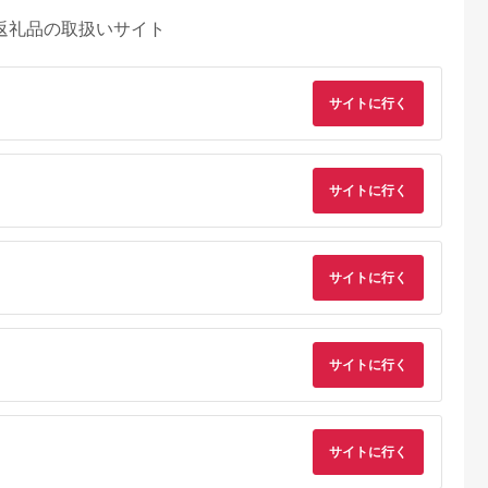
返礼品の取扱いサイト
サイトに行く
サイトに行く
サイトに行く
サイトに行く
典：ふるなび
出典：ふるなび
出典：ふるさとチョイ
出典：ふるさとチョ
ス
東区
大阪府 守口市
長野県 伊那市
宮城県 角田市
er V 2 AI
CIO スパイラルシリ
【076-03】ロジテッ
ディスプレイスタン
53-013-
コンケーブル CtoC
ク SeeQVault（シー
UTS-S7016S
1m (カームブルー)｜
キューボルト）対応
サイトに行く
5.0
5.0
5.0
5.0
Type-C 充電 [2553]
テレビ録画用 3.5イン
6,000
10,000
76,000
30,000
チ 外付けハードディ
円
寄付金額:
円
寄付金額:
円
寄付金額:
円