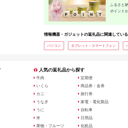
ふるさと納
ポイント
情報機器・ガジェットの返礼品に関連している
パソコン
タブレット・スマートフォン
す
人気の返礼品から探す
牛肉
定期便
いくら
商品券・金券
カニ
旅行券
うなぎ
家電・電化製品
うに
自転車
米
日用品
果物・フルーツ
化粧品