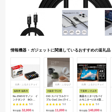
情報機器・ガジェットに関連しているおすすめの返礼品
出典：ふるさとチョイ
出典：ふるなび
出典：ふるさとチョイ
ス
ス
福島県 福島市
大阪府 守口市
千葉県 いすみ市
No.2565キヤノン イ
CIO スパイラルケー
液晶モニター(モバイ
ンクタンク BCI-
ブル CtoC 2m (ライト
ルモニター) 15.6型ワ
351XL＋350XL/6MP
ブラック)｜Type-C 充
イド 4K タッチパネ
5.0
5.0
5.0
電 [2547]
ル対応 リファビッシ
32,000
11,000
140,000
ュ品【1466952】
寄付金額:
円
寄付金額:
円
寄付金額:
円