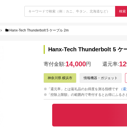
検索
Hanx-Tech Thunderbolt 5 ケーブル 2m
Hanx-Tech Thunderbolt 5
14,000
12
寄付金額:
円
還元率:
神奈川県 横浜市
情報機器・ガジェット
※「還元率」とは返礼品のお得度を測る指標です
（還
※「控除上限額」の範囲内で寄付するとお得にふるさ