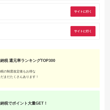
スク 2TB【LHD-
ENB020U3QW】
サイトに行く
サイトに行く
納税 還元率ランキングTOP300
納税の制度改定後もお得な
まだまだたくさんあります！
納税でポイント大量GET！