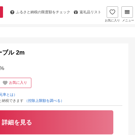
ふるさと納税の
限度額をチェック
返礼品リスト
お気に入り
メニュー
 ケーブル 2m
%
お気に入り
元率とは）
と納税できます
（控除上限額を調べる）
詳細を見る