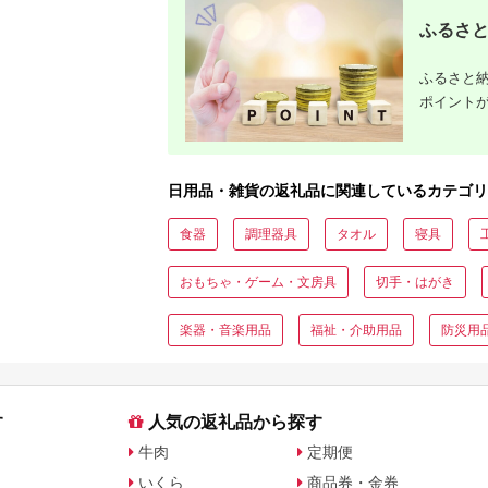
ふるさと
ふるさと納
ポイント
日用品・雑貨の返礼品に関連しているカテゴリ
食器
調理器具
タオル
寝具
おもちゃ・ゲーム・文房具
切手・はがき
楽器・音楽用品
福祉・介助用品
防災用
す
人気の返礼品から探す
牛肉
定期便
いくら
商品券・金券