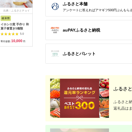
ふるさと本舗
アンケートに答えればアマギフ500円ぶんもら
出典：ふるさとチョイ
出典：ふるラボ
出典：ふるさとチョイ
出典：auP
ス
ス
岐阜県
京都 府京丹後市
奈良県 大和高田市
福岡県 久
イホシロ窯 手作り 和
丹後ちりめん はじめ
日本製 横のび マルチ
水抜き要
菓子箸置き5種類
まして松尾です 巾着
ウォーマー (ロング)
のぬか漬
auPAYふるさと納税
サイズ：約
あったか ブラック
5.0
5.0
5.0
13cm×17cm
(582-3360)
10,000
10,000
8,000
3
【1133383】
寄付金額:
円
寄付金額:
円
寄付金額:
円
寄付金額:
ふるさとパレット
ふるさと
ふるさと
返礼品は