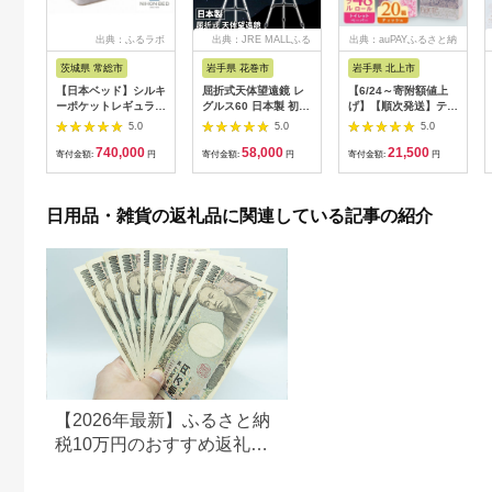
出典：ふるラボ
出典：JRE MALLふる
出典：auPAYふるさと納
さと納税
税
茨城県 常総市
岩手県 花巻市
岩手県 北上市
【日本ベッド】シルキ
屈折式天体望遠鏡 レ
【6/24～寄附額値上
ーポケットレギュラー
グルス60 日本製 初心
げ】【順次発送】ティ
11334 シングル 日本
者用 スマホ撮影 (カラ
ッシュペーパー 20箱
5.0
5.0
5.0
ベッド シルキーポケ
ー：オレンジ）
＆ トイレットロール
740,000
58,000
21,500
ットレギュラー シン
【1835-2】
(ダブル) 48個 福祉施
寄付金額:
円
寄付金額:
円
寄付金額:
円
グル 通気性 ロングセ
設支援 日用品 常備品
ラー 放湿性 ※沖縄
備蓄品 box ちり紙 テ
県・離島への配送不可
ィシュー ボックステ
日用品・雑貨の返礼品に関連している記事の紹介
ィッシュ パルプ
100％ 無香料 1箱
400枚 東北産 製造元
北上市 トイレットペ
ーパー ダブル シング
ル 岩手県 北上市
E0292R0806-13
【2026年最新】ふるさと納
税10万円のおすすめ返礼品
ランキング｜食品・家電・