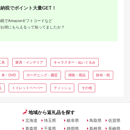
納税でポイント大量GET！
税でAmazonギフトコードなど
がお得にもらえるって知ってましたか？
工具
家具・インテリア
キャラクター・ぬいぐるみ
本・DVD
ガーデニング・園芸
掃除・用品
財布・鞄
品
トイレットペーパー
ティッシュ
その他
地域から返礼品を探す
北海道
埼玉県
岐阜県
鳥取県
佐賀県
青森県
千葉県
静岡県
島根県
長崎県