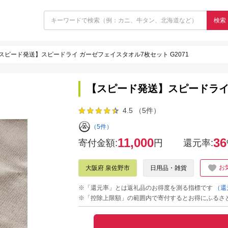
検索
スピード発送】スピードライ ガーゼフェイスタオル7枚セット G2071
【スピード発送】スピードライ 
4.5 （5件）
（5件）
11,000
36
寄付金額:
円
還元率:
お
大阪府 泉佐野市
日用品・雑貨
※「還元率」とは返礼品のお得度を測る指標です
（還
※「控除上限額」の範囲内で寄付するとお得にふるさ