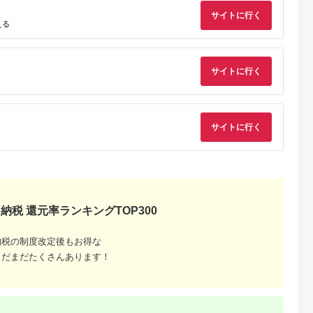
サイトに行く
える
AYふるさと納
出典：ふるなび
出典：ふるラボ
出典：ふるさとプレ
税
ア
留米市
秋田県 秋田市
岐阜県 山県市
岐阜県 関市
らず！想ふ種
トイレットペーパー
バブリーキッチンシャ
H6-135 濃州正宗作 
けキット
クリネックス シング
ワー [No.715] ／ マイ
テンレス和包丁 刺身
サイトに行く
ル 長持ち 8ロール×8
クロナノバブル（ファ
包丁 210mm
5.0
5.0
5.0
5.0
パック 日用品 新生活
インバブル） 洗浄 保
3,000
21,000
9,000
7,000
湿 水流切替付き 節水
円
寄付金額:
円
寄付金額:
円
寄付金額:
円
日本製 岐阜県 SV218
水生活製作所 MIZSEI
サイトに行く
納税 還元率ランキングTOP300
納税の制度改定後もお得な
まだまだたくさんあります！