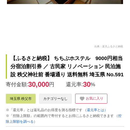
出典：楽天ふるさと納税
【ふるさと納税】 ちちぶホステル 9000円相当
分宿泊割引券 ／ 古民家 リノベーション 民泊施
設 秩父神社前 番場通り 送料無料 埼玉県 No.591
30,000
30
寄付金額:
円
還元率:
%
お気に入り
埼玉県 秩父市
カテゴリーなし
※「還元率」とは返礼品のお得度を測る指標です
（還元率とは）
※「控除上限額」の範囲内で寄付するとお得にふるさと納税できます
（控
除上限額を調べる）