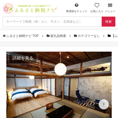
限度額をチェック
お気に入り
メニュー
検索
ふるさと納税ナビ TOP
返礼品検索
カテゴリーなし
【ふ
詳細を見る