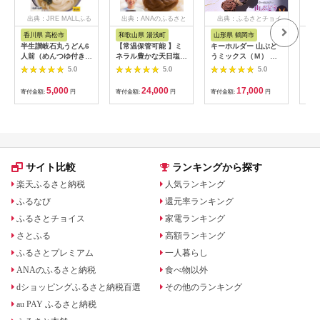
出典：JRE MALLふる
出典：ANAのふるさと
出典：ふるさとチョイ
出
さと納税
納税
ス
香川県 高松市
和歌山県 湯浅町
山形県 鶴岡市
佐
半生讃岐石丸うどん6
【常温保管可能 】ミ
キーホルダー 山ぶど
【伊
人前（めんつゆ付き）
ネラル豊かな天日塩だ
うミックス（Ｍ） 山
ース
麺300g×2袋
けで漬けた無添加梅干
形県鶴岡市 アトリエ
5.0
5.0
5.0
し2kg 梅ボーイズ｜
かおる | 山葡萄 雑貨
南高梅
キーホルダー ギフト
5,000
24,000
17,000
寄付金額:
円
寄付金額:
円
寄付金額:
円
寄付
B201_EP6024
贈り物 お取り寄せ 返
礼品
サイト比較
ランキングから探す
楽天ふるさと納税
人気ランキング
ふるなび
還元率ランキング
ふるさとチョイス
家電ランキング
さとふる
高額ランキング
ふるさとプレミアム
一人暮らし
ANAのふるさと納税
食べ物以外
dショッピングふるさと納税百選
その他のランキング
au PAY ふるさと納税