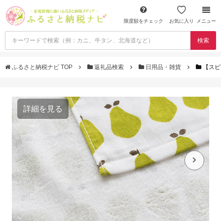
限度額をチェック
お気に入り
メニュー
検索
ふるさと納税ナビ TOP
返礼品検索
日用品・雑貨
【スピ
詳細を見る