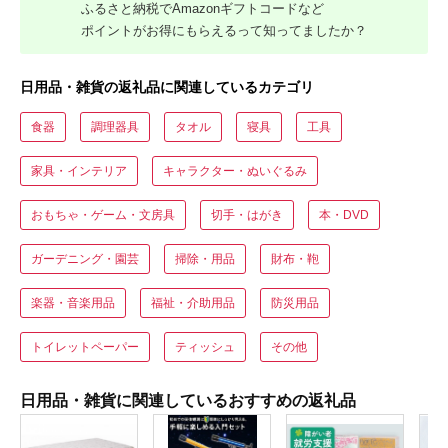
ふるさと納税でAmazonギフトコードなど
ポイントがお得にもらえるって知ってましたか？
日用品・雑貨の返礼品に関連しているカテゴリ
食器
調理器具
タオル
寝具
工具
家具・インテリア
キャラクター・ぬいぐるみ
おもちゃ・ゲーム・文房具
切手・はがき
本・DVD
ガーデニング・園芸
掃除・用品
財布・鞄
楽器・音楽用品
福祉・介助用品
防災用品
トイレットペーパー
ティッシュ
その他
日用品・雑貨に関連しているおすすめの返礼品