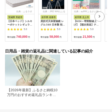
出典：ふるラボ
出典：JRE MALLふる
出典：auPAYふるさと納
出
さと納税
税
茨城県 常総市
岩手県 花巻市
岩手県 北上市
岐
【日本ベッド】シルキ
屈折式天体望遠鏡 レ
【6/24～寄附額値上
イホ
ーポケットレギュラー
グルス60 日本製 初心
げ】【順次発送】ティ
菓子
11334 シングル 日本
者用 スマホ撮影 (カラ
ッシュペーパー 20箱
5.0
5.0
5.0
ベッド シルキーポケ
ー：オレンジ）
＆ トイレットロール
ットレギュラー シン
【1835-2】
(ダブル) 48個 福祉施
740,000
58,000
21,500
寄付金額:
円
寄付金額:
円
寄付金額:
円
寄付
グル 通気性 ロングセ
設支援 日用品 常備品
ラー 放湿性 ※沖縄
備蓄品 box ちり紙 テ
県・離島への配送不可
ィシュー ボックステ
ィッシュ パルプ
日用品・雑貨の返礼品に関連している記事の紹介
100％ 無香料 1箱
400枚 東北産 製造元
北上市 トイレットペ
ーパー ダブル シング
ル 岩手県 北上市
E0292R0806-13
【2026年最新】ふるさと納税10
万円のおすすめ返礼品ランキン
グ｜食品・家電・日用品を厳選