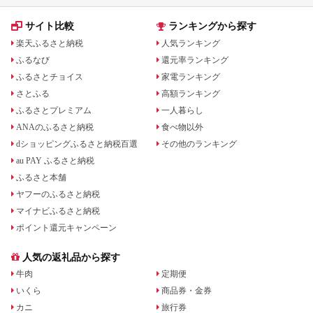
サイト比較
ランキングから探す
楽天ふるさと納税
人気ランキング
ふるなび
還元率ランキング
ふるさとチョイス
家電ランキング
さとふる
高額ランキング
ふるさとプレミアム
一人暮らし
ANAのふるさと納税
食べ物以外
dショッピングふるさと納税百選
その他のランキング
au PAY ふるさと納税
ふるさと本舗
ヤフーのふるさと納税
マイナビふるさと納税
ポイント還元キャンペーン
人気の返礼品から探す
牛肉
定期便
いくら
商品券・金券
カニ
旅行券