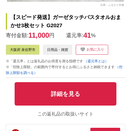
出典：ふるさと本舗
【スピード発送】ガーゼタッチバスタオルおま
かせ3枚セット G2027
11,000
41
寄付金額:
円
還元率:
%
お気に入り
大阪府 泉佐野市
日用品・雑貨
※「還元率」とは返礼品のお得度を測る指標です
（還元率とは）
※「控除上限額」の範囲内で寄付するとお得にふるさと納税できます
（控
除上限額を調べる）
詳細を見る
この返礼品の取扱いサイト