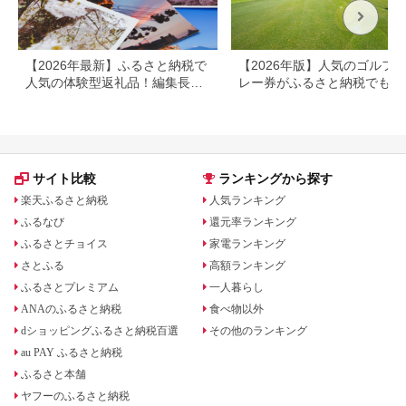
約_B030-007
【2026年最新】ふるさと納税で
【2026年版】人気のゴルフ
人気の体験型返礼品！編集長お
レー券がふるさと納税でもら
すすめ16選
る！
サイト比較
ランキングから探す
楽天ふるさと納税
人気ランキング
ふるなび
還元率ランキング
ふるさとチョイス
家電ランキング
さとふる
高額ランキング
ふるさとプレミアム
一人暮らし
ANAのふるさと納税
食べ物以外
dショッピングふるさと納税百選
その他のランキング
au PAY ふるさと納税
ふるさと本舗
ヤフーのふるさと納税