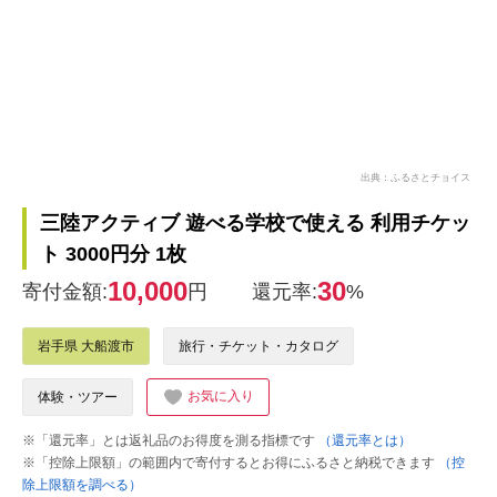
出典：ふるさとチョイス
三陸アクティブ 遊べる学校で使える 利用チケッ
ト 3000円分 1枚
10,000
30
寄付金額:
円
還元率:
%
岩手県 大船渡市
旅行・チケット・カタログ
お気に入り
体験・ツアー
※「還元率」とは返礼品のお得度を測る指標です
（還元率とは）
※「控除上限額」の範囲内で寄付するとお得にふるさと納税できます
（控
除上限額を調べる）