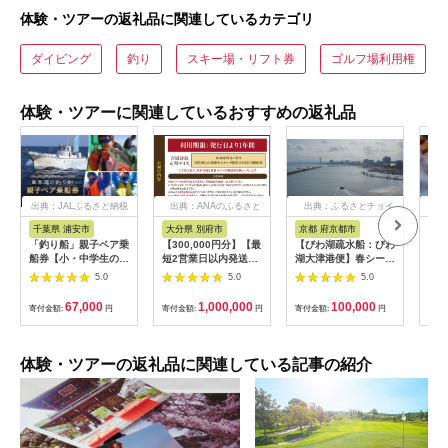
体験・ツアーの返礼品に関連しているカテゴリ
ダイビング
釣り
スキー場・リフト券
ゴルフ場利用権
体験・ツアーに関連しているおすすめの返礼品
出典：JALふるさと納税
出典：ANAのふるさと
出典：ふるさとチョイ
出
納税
ス
千葉県 浦安市
大分県 別府市
京都 府京都市
新
「釣り船」親子ペア乗
【300,000円分】【最
【びわ湖疏水船：びわ
ヤマ
船券【小・中学生のお
短2営業日以内発送】
湖大津港便】春シーズ
アお
子様】
別府市内の旅館やホテ
ン先行予約権（２名様
で2
5.0
5.0
5.0
ルで使用できる宿泊補
分の乗船予約の権利）
の小
助券 楽しい旅の思い
「山
67,000
1,000,000
100,000
寄付金額:
円
寄付金額:
円
寄付金額:
円
寄付
出を！ 宿泊券 大分県
アチ
別府市 3000円 15000
烹 
円 3万円 9万円 15万
円 30万円 ホテル 旅
体験・ツアーの返礼品に関連している記事の紹介
館 温泉 旅行 観光 ト
ラベル 宿泊補助券 チ
ケット クーポン 宿泊
お泊り 別府温泉 別府
観光 地獄めぐり 旅 お
すすめ 人気 体験型 節