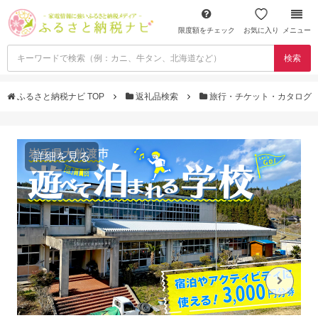
限度額をチェック
お気に入り
メニュー
検索
ふるさと納税ナビ TOP
返礼品検索
旅行・チケット・カタログ
詳細を見る