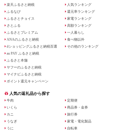
楽天ふるさと納税
人気ランキング
ふるなび
還元率ランキング
ふるさとチョイス
家電ランキング
さとふる
高額ランキング
ふるさとプレミアム
一人暮らし
ANAのふるさと納税
食べ物以外
dショッピングふるさと納税百選
その他のランキング
au PAY ふるさと納税
ふるさと本舗
ヤフーのふるさと納税
マイナビふるさと納税
ポイント還元キャンペーン
人気の返礼品から探す
牛肉
定期便
いくら
商品券・金券
カニ
旅行券
うなぎ
家電・電化製品
うに
自転車