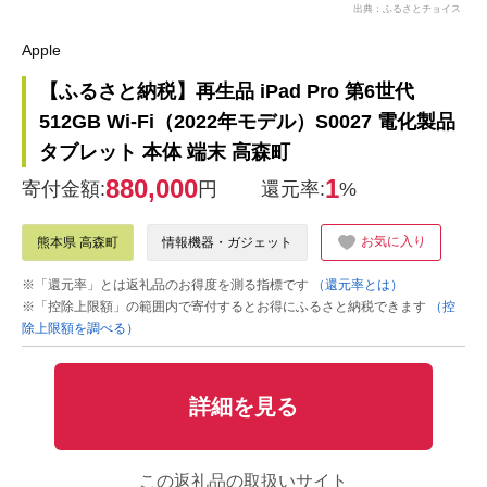
出典：ふるさとチョイス
Apple
【ふるさと納税】再生品 iPad Pro 第6世代
512GB Wi-Fi（2022年モデル）S0027 電化製品
タブレット 本体 端末 高森町
880,000
1
寄付金額:
円
還元率:
%
お気に入り
熊本県 高森町
情報機器・ガジェット
※「還元率」とは返礼品のお得度を測る指標です
（還元率とは）
※「控除上限額」の範囲内で寄付するとお得にふるさと納税できます
（控
除上限額を調べる）
詳細を見る
この返礼品の取扱いサイト