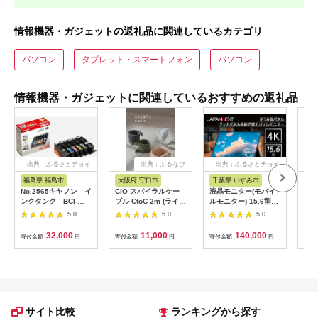
情報機器・ガジェットの返礼品に関連しているカテゴリ
パソコン
タブレット・スマートフォン
パソコン
情報機器・ガジェットに関連しているおすすめの返礼品
出典：ふるさとチョイ
出典：ふるなび
出典：ふるさとチョイ
出
ス
ス
福島県 福島市
大阪府 守口市
千葉県 いすみ市
宮
No.2565キヤノン イ
CIO スパイラルケー
液晶モニター(モバイ
オー
ンクタンク BCI-
ブル CtoC 2m (ライト
ルモニター) 15.6型ワ
ッダ
351XL＋350XL/6MP
ブラック)｜Type-C 充
イド 4K タッチパネ
AF
5.0
5.0
5.0
電 [2547]
ル対応 リファビッシ
ュ品【1466952】
32,000
11,000
140,000
寄付金額:
円
寄付金額:
円
寄付金額:
円
寄付
サイト比較
ランキングから探す