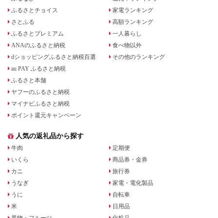
ふるさとチョイス
家電ランキング
さとふる
高額ランキング
ふるさとプレミアム
一人暮らし
ANAのふるさと納税
食べ物以外
dショッピングふるさと納税百選
その他のランキング
au PAY ふるさと納税
ふるさと本舗
ヤフーのふるさと納税
マイナビふるさと納税
ポイント還元キャンペーン
人気の返礼品から探す
牛肉
定期便
いくら
商品券・金券
カニ
旅行券
うなぎ
家電・電化製品
うに
自転車
米
日用品
果物・フルーツ
化粧品