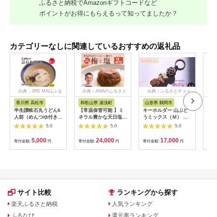
ふるさと納税でAmazonギフトコードなど
ポイントがお得にもらえるって知ってましたか？
カテゴリーなしに関連しているおすすめの返礼品
出典：JRE MALLふる
出典：ANAのふるさと
出典：ふるさとチョイ
出
さと納税
納税
ス
香川県 高松市
和歌山県 湯浅町
山形県 鶴岡市
佐
半生讃岐石丸うどん6
【常温保管可能 】ミ
キーホルダー 山ぶど
【伊
人前（めんつゆ付き）
ネラル豊かな天日塩だ
うミックス（Ｍ） 山
ース
麺300g×2袋
けで漬けた無添加梅干
形県鶴岡市 アトリエ
5.0
5.0
5.0
し2kg 梅ボーイズ｜
かおる | 山葡萄 雑貨
南高梅
キーホルダー ギフト
5,000
24,000
17,000
寄付金額:
円
寄付金額:
円
寄付金額:
円
寄付
B201_EP6024
贈り物 お取り寄せ 返
礼品
サイト比較
ランキングから探す
楽天ふるさと納税
人気ランキング
ふるなび
還元率ランキング