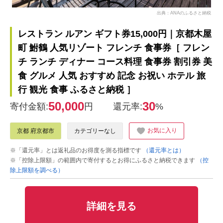
出典：ANAのふるさと納税
レストラン ルアン ギフト券15,000円｜京都木屋
町 鮒鶴 人気リゾート フレンチ 食事券［ フレン
チ ランチ ディナー コース料理 食事券 割引券 美
食 グルメ 人気 おすすめ 記念 お祝い ホテル 旅
行 観光 食事 ふるさと納税 ］
50,000
30
寄付金額:
円
還元率:
%
お気に入り
京都 府京都市
カテゴリーなし
※「還元率」とは返礼品のお得度を測る指標です
（還元率とは）
※「控除上限額」の範囲内で寄付するとお得にふるさと納税できます
（控
除上限額を調べる）
詳細を見る