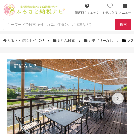
限度額をチェック
お気に入り
メニュー
検索
ふるさと納税ナビ TOP
返礼品検索
カテゴリーなし
レス
詳細を見る