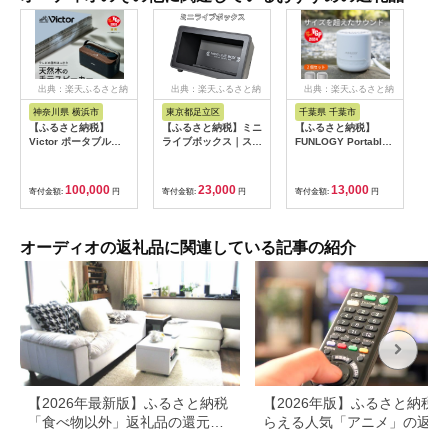
出典：楽天ふるさと納
出典：楽天ふるさと納
出典：楽天ふるさと納
税
税
税
神奈川県 横浜市
東京都足立区
千葉県 千葉市
【ふるさと納税】
【ふるさと納税】ミニ
【ふるさと納税】
Victor ポータブルワ
ライブボックス｜スマ
FUNLOGY Portable
イヤレススピ－カー
ホアクセサリ スマホ
Mini / ポータブルスピ
SP-WS10BT |
スマートフォン スマ
ーカー 2個セット ホ
Bluetooth コンパクト
ートフォンアクセサリ
ワイト 家電 スピー
100,000
23,000
13,000
寄付金額:
円
寄付金額:
円
寄付金額:
円
軽量設計 高音質 プレ
ー 音楽 [1305]
カー Bluetooth 高音
ゼント ギフト｜神奈
質 小型 軽量 ポータブ
川県 横浜市
ル ワイヤレス コンパ
クト 持ち運び 千葉市
オーディオの返礼品に関連している記事の紹介
千葉県
【2026年最新版】ふるさと納税
【2026年版】ふるさと納税
「食べ物以外」返礼品の還元率
らえる人気「アニメ」の返礼
ランキング！