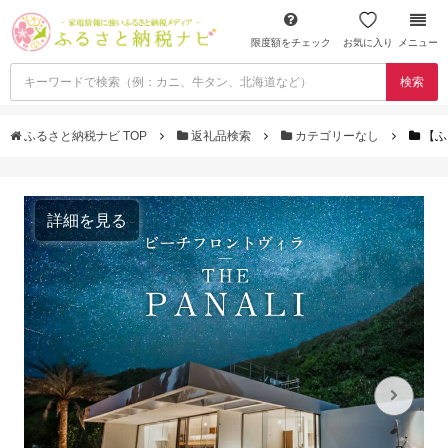
限度額をチェック
お気に入り
メニュー
検索
ふるさと納税ナビ TOP
返礼品検索
カテゴリーなし
【ふ
詳細を見る