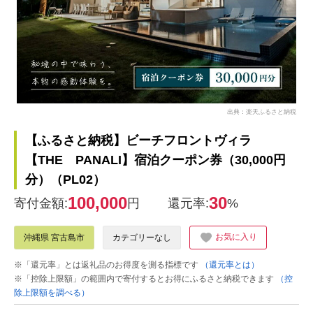
出典：楽天ふるさと納税
【ふるさと納税】ビーチフロントヴィラ
【THE PANALI】宿泊クーポン券（30,000円
分）（PL02）
100,000
30
寄付金額:
円
還元率:
%
お気に入り
沖縄県 宮古島市
カテゴリーなし
※「還元率」とは返礼品のお得度を測る指標です
（還元率とは）
※「控除上限額」の範囲内で寄付するとお得にふるさと納税できます
（控
除上限額を調べる）