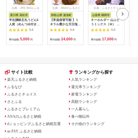
出典：JRE MALLふる
出典：ANAのふるさと
出典：ふるさとチョイ
出
さと納税
納税
ス
香川県 高松市
和歌山県 湯浅町
山形県 鶴岡市
佐
半生讃岐石丸うどん6
【常温保管可能 】ミ
キーホルダー 山ぶど
【伊
人前（めんつゆ付き）
ネラル豊かな天日塩だ
うミックス（Ｍ） 山
ース
麺300g×2袋
けで漬けた無添加梅干
形県鶴岡市 アトリエ
5.0
5.0
5.0
し2kg 梅ボーイズ｜
かおる | 山葡萄 雑貨
南高梅
キーホルダー ギフト
5,000
24,000
17,000
寄付金額:
円
寄付金額:
円
寄付金額:
円
寄付
B201_EP6024
贈り物 お取り寄せ 返
礼品
サイト比較
ランキングから探す
楽天ふるさと納税
人気ランキング
ふるなび
還元率ランキング
ふるさとチョイス
家電ランキング
さとふる
高額ランキング
ふるさとプレミアム
一人暮らし
ANAのふるさと納税
食べ物以外
dショッピングふるさと納税百選
その他のランキング
au PAY ふるさと納税