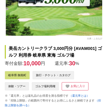
出典：ふるなび
美岳カントリークラブ 3,000円分 [AVAM001] ゴ
ルフ 利用券 岐阜県 東海 ゴルフ場
10,000
30
寄付金額:
円
還元率:
%
岐阜県 御嵩町
旅行・チケット・カタログ
お気に入り
体験・ツアー
ゴルフ場利用権
※「還元率」とは返礼品のお得度を測る指標です
（還元率とは）
※「控除上限額」の範囲内で寄付するとお得にふるさと納税できます
（控
除上限額を調べる）