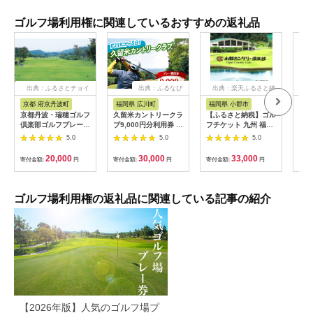
ゴルフ場利用権に関連しているおすすめの返礼品
出典：ふるさとチョイ
出典：ふるなび
出典：楽天ふるさと納
ス
税
京都 府京丹波町
福岡県 広川町
福岡県 小郡市
愛
京都丹波・瑞穂ゴルフ
久留米カントリークラ
【ふるさと納税】ゴル
ゴル
倶楽部ゴルフプレー利
ブ9,000円分利用券 /
フチケット 九州 福岡
12,
用券（6,000円分）
ゴルフ[AFAD007]
小郡カンツリー倶楽部
[B
5.0
5.0
5.0
[020CK001]
ギフト券 9枚 9000円
楽部
ゴルフ チケット 商品
20,000
30,000
33,000
寄付金額:
円
寄付金額:
円
寄付金額:
円
寄付
券 ゴルフ券 スポーツ
ラウンド 券 福岡県 小
郡市
ゴルフ場利用権の返礼品に関連している記事の紹介
【2026年版】人気のゴルフ場プ