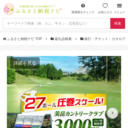
限度額をチェック
お気に入り
メニュー
検索
ふるさと納税ナビ TOP
返礼品検索
旅行・チケット・カタログ
詳細を見る