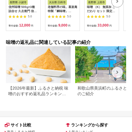
長野県 小諸市
大分県 臼杵市
長野県 上田市
徳
信州味噌 500g×3種
老舗料亭の味。喜楽庵
味噌 （K） 無添加 こ
ゆず
詰合せ 久左衛門 信州
特製「鯛味噌」
だわり セット 限定品
(2
味噌
(45g）×2瓶
おまかせ 味噌
無添
5.0
5.0
5.0
12,000
9,000
33,000
寄付金額:
円
寄付金額:
円
寄付金額:
円
寄付
味噌の返礼品に関連している記事の紹介
【2026年最新】ふるさと納税 味
和歌山県美浜町のふるさと納
噌のおすすめ返礼品ランキング
のご紹介
｜産地・種類・コスパで選ぶ厳
選ガイド
サイト比較
ランキングから探す