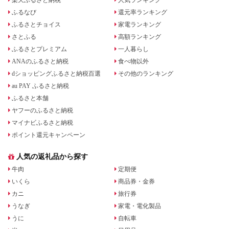
楽天ふるさと納税
人気ランキング
ふるなび
還元率ランキング
ふるさとチョイス
家電ランキング
さとふる
高額ランキング
ふるさとプレミアム
一人暮らし
ANAのふるさと納税
食べ物以外
dショッピングふるさと納税百選
その他のランキング
au PAY ふるさと納税
ふるさと本舗
ヤフーのふるさと納税
マイナビふるさと納税
ポイント還元キャンペーン
人気の返礼品から探す
牛肉
定期便
いくら
商品券・金券
カニ
旅行券
うなぎ
家電・電化製品
うに
自転車