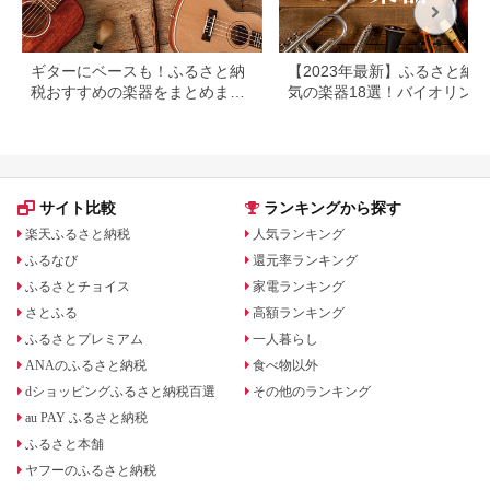
ギターにベースも！ふるさと納
【2023年最新】ふるさと納税
税おすすめの楽器をまとめまし
気の楽器18選！バイオリン、
た
アノなど
サイト比較
ランキングから探す
楽天ふるさと納税
人気ランキング
ふるなび
還元率ランキング
ふるさとチョイス
家電ランキング
さとふる
高額ランキング
ふるさとプレミアム
一人暮らし
ANAのふるさと納税
食べ物以外
dショッピングふるさと納税百選
その他のランキング
au PAY ふるさと納税
ふるさと本舗
ヤフーのふるさと納税