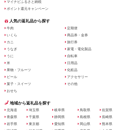
マイナビふるさと納税
ポイント還元キャンペーン
人気の返礼品から探す
牛肉
定期便
いくら
商品券・金券
カニ
旅行券
うなぎ
家電・電化製品
うに
自転車
米
日用品
果物・フルーツ
化粧品
ビール
アクセサリー
菓子・スイーツ
その他
おせち
地域から返礼品を探す
北海道
埼玉県
岐阜県
鳥取県
佐賀県
青森県
千葉県
静岡県
島根県
長崎県
岩手県
東京都
愛知県
岡山県
熊本県