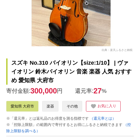
出典：楽天ふるさと納税
スズキ No.310 バイオリン【size:1/10】 | ヴァ
イオリン 鈴木バイオリン 音楽 楽器 人気 おすす
め 愛知県 大府市
300,000
27
寄付金額:
円
還元率:
%
お気に入り
愛知県 大府市
楽器
その他
※「還元率」とは返礼品のお得度を測る指標です
（還元率とは）
※「控除上限額」の範囲内で寄付するとお得にふるさと納税できます
（控
除上限額を調べる）