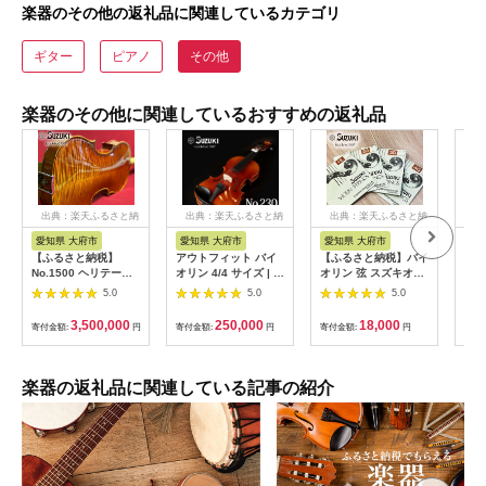
楽器のその他の返礼品に関連しているカテゴリ
ギター
ピアノ
その他
楽器のその他に関連しているおすすめの返礼品
出典：楽天ふるさと納
出典：楽天ふるさと納
出典：楽天ふるさと納
出
税
税
税
愛知県 大府市
愛知県 大府市
愛知県 大府市
愛
【ふるさと納税】
アウトフィット バイ
【ふるさと納税】バイ
【ふ
No.1500 ヘリテージ
オリン 4/4 サイズ | ヴ
オリン 弦 スズキオリ
No
バイオリン 4/4 サイ
ァイオリン ケース 弦
ジナル【size:4/4 -
ト 
5.0
5.0
5.0
ズ | ヴァイオリン 鈴
楽器 弓 セット 鈴木バ
3/4】 | ヴァイオリン
イズ
木バイオリン 音楽 楽
イオリン 音楽 人気 お
楽器 鈴木バイオリン
ケー
3,500,000
250,000
18,000
寄付金額:
円
寄付金額:
円
寄付金額:
円
寄付
器 人気 おすすめ 愛知
すすめ 愛知県 大府市
音楽 愛知県 大府市
ット
県 大府市
音楽
知県
楽器の返礼品に関連している記事の紹介