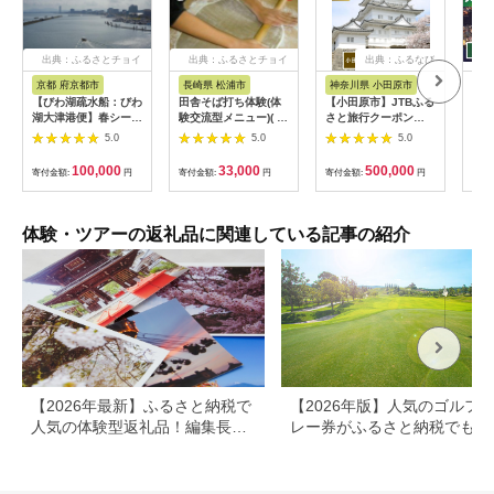
出典：ふるさとチョイ
出典：ふるさとチョイ
出典：ふるなび
ス
ス
京都 府京都市
長崎県 松浦市
神奈川県 小田原市
長
【びわ湖疏水船：びわ
田舎そば打ち体験(体
【小田原市】JTBふる
【長
湖大津港便】春シーズ
験交流型メニュー)( 体
さと旅行クーポン
テン
ン先行予約権（２名様
験 田舎 自然 松浦市
（150,000円分）有効
さと
5.0
5.0
5.0
分の乗船予約の権利）
そば そば打ち )【D3-
期間3年（Eメール発
（3
009】
行）｜予約 宿泊 観光
期間
100,000
33,000
500,000
寄付金額:
円
寄付金額:
円
寄付金額:
円
寄付
体験 温泉 ホテル 旅館
行）
チケット 子供 子連れ
体験 温泉 ホテル 
カップル 家族 店頭 オ
チケ
ンライン ネット 電話
カッ
体験・ツアーの返礼品に関連している記事の紹介
神奈川 神奈川
ンラ
長崎
【2026年最新】ふるさと納税で
【2026年版】人気のゴルフ
人気の体験型返礼品！編集長お
レー券がふるさと納税でもら
すすめ16選
る！