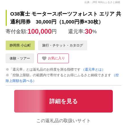
出典：JRE MALLふるさと納税
O38富士 モータースポーツフォレスト エリア 共
通利用券 30,000円（1,000円券×30枚）
100,000
30
寄付金額:
円
還元率:
%
静岡県 小山町
旅行・チケット・カタログ
お気に入り
体験・ツアー
※「還元率」とは返礼品のお得度を測る指標です
（還元率とは）
※「控除上限額」の範囲内で寄付するとお得にふるさと納税できます
（控
除上限額を調べる）
詳細を見る
この返礼品の取扱いサイト