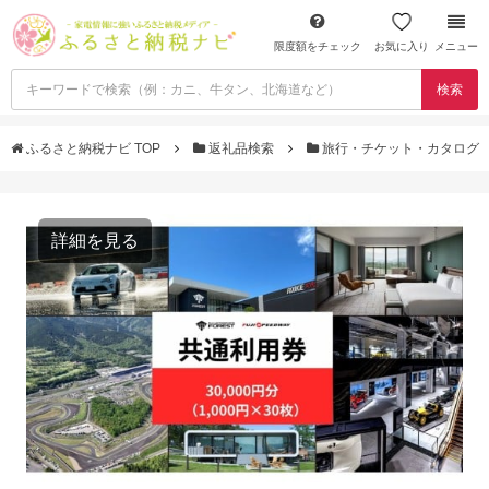
限度額をチェック
お気に入り
メニュー
検索
ふるさと納税ナビ TOP
返礼品検索
旅行・チケット・カタログ
詳細を見る