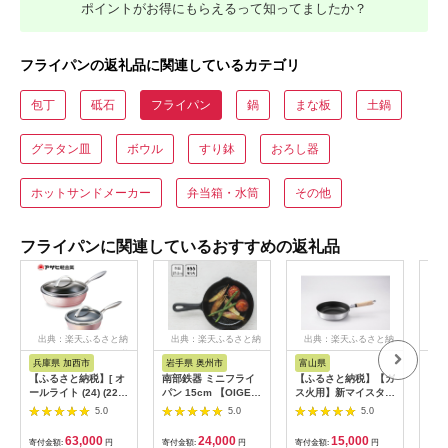
ポイントがお得にもらえるって知ってましたか？
フライパンの返礼品に関連しているカテゴリ
包丁
砥石
フライパン
鍋
まな板
土鍋
グラタン皿
ボウル
すり鉢
おろし器
ホットサンドメーカー
弁当箱・水筒
その他
フライパンに関連しているおすすめの返礼品
出典：楽天ふるさと納
出典：楽天ふるさと納
出典：楽天ふるさと納
出
税
税
税
兵庫県 加西市
岩手県 奥州市
富山県
富
【ふるさと納税】[ オ
南部鉄器 ミニフライ
【ふるさと納税】【ガ
【ふ
ールライト (24) (22)
パン 15cm 【OIGEN
ス火用】新マイスター
スタ
シャンパンピンク ] ア
作】 伝統工芸品 鉄フ
プレミアムフライパン
ライ
5.0
5.0
5.0
サヒ軽金属
ライパン キッチン用
22cm【1558513】
品 
品 食器 日用品 調理器
ライ
63,000
24,000
15,000
寄付金額:
円
寄付金額:
円
寄付金額:
円
寄付