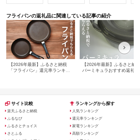
具 アウトドア キャン
FAD
プ用品
フライパンの返礼品に関連している記事の紹介
【2026年最新】ふるさと納税
【2026年最新】ふるさと納
「フライパン」還元率ランキン
バーミキュラおすすめ返礼品
グ！人気返礼品もご紹介
覧｜ライスポット・フライパ
も紹介
サイト比較
ランキングから探す
楽天ふるさと納税
人気ランキング
ふるなび
還元率ランキング
ふるさとチョイス
家電ランキング
さとふる
高額ランキング