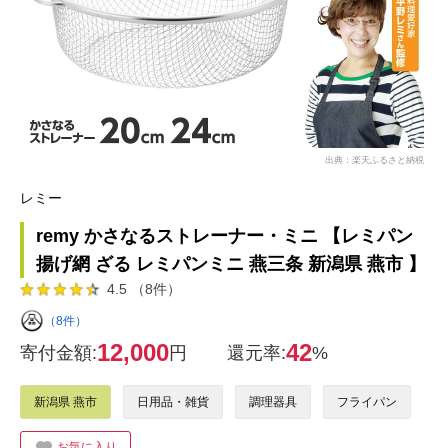
出典：楽天ふるさと納税
レミー
remy かさなるストレーナー・ミニ 【レミパン
揚げ網 ざる レミパンミニ 燕三条 新潟県 燕市 】
4.5 （8件）
（8件）
12,000
42
寄付金額:
円
還元率:
%
新潟県 燕市
日用品・雑貨
調理器具
フライパン
お気に入り