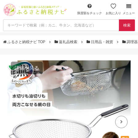
限度額をチェック
お気に入り
メニュー
検索
ふるさと納税ナビ TOP
返礼品検索
日用品・雑貨
調理
詳細を見る