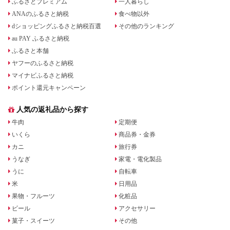
ふるさとプレミアム
一人暮らし
ANAのふるさと納税
食べ物以外
dショッピングふるさと納税百選
その他のランキング
au PAY ふるさと納税
ふるさと本舗
ヤフーのふるさと納税
マイナビふるさと納税
ポイント還元キャンペーン
人気の返礼品から探す
牛肉
定期便
いくら
商品券・金券
カニ
旅行券
うなぎ
家電・電化製品
うに
自転車
米
日用品
果物・フルーツ
化粧品
ビール
アクセサリー
菓子・スイーツ
その他