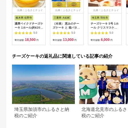
出典：ふるさとチョイ
出典：ふるさとチョイ
出典：ふるさとチョイ
ス
ス
ス
栃木県 佐野市
三重県 大紀町
埼玉県 羽生市
濃厚ベイクドチーズケ
（冷凍） 恵みのチー
チーズケーキ 5号 1ホ
ーキ 1ホール(約620g)
ズケーキ と 箱バター
ール クリスマスケー
【1120422】
セット ／ 大内山ミル
キ クリスマス 手作り
5.0
5.0
5.0
ク村 ふるさと納税 バ
冷凍 熟成 ケーキ チー
18,500
13,000
6,000
ター チーズケーキ 乳
ズ スイーツ デザート
寄付金額:
円
寄付金額:
円
寄付金額:
円
製品 デザート スイー
お菓子 洋菓子 濃厚 父
ツ 大紀ブランド 三重
の日 母の日 お取り寄
県 大紀町
せ ギフト 誕生日 内祝
チーズケーキの返礼品に関連している記事の紹介
い 贈り物 お祝い 記念
ウィンズアーク 埼玉
県 羽生市
埼玉県加須市のふるさと納
北海道北見市のふるさ
税のご紹介
税のご紹介