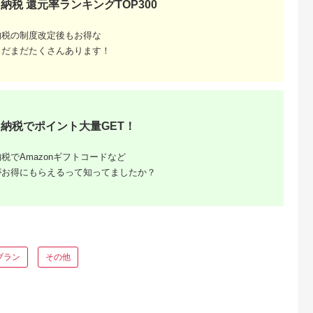
納税 還元率ランキングTOP300
るさとチョイ
出典：ふるさとプレミ
出典：ふるさとチョイ
出典：楽天ふるさと
納税の制度改定後もお得な
ス
アム
ス
郷町
宮崎県 川南町
兵庫県 明石市
北海道 函館市
まだまだたくさんあります！
とりベイクド
人気チーズケーキ と
【BAKE Quatre
【ふるさと納税】は
ーキ
ろける生チーズケーキ
Soeurs】 チーズテリ
だて濃厚チーズケー
（プレーン＆チョコ）
ーヌ 8個セット[ スイ
5.0
5.0
5.0
5.0
ーツ ケーキ チーズケ
8,000
10,000
17,000
10,000
ーキ ]
円
寄付金額:
円
寄付金額:
円
寄付金額:
円
納税でポイント大量GET！
税でAmazonギフトコードなど
がお得にもらえるって知ってましたか？
ブラン
その他
さと納税
アニメ」