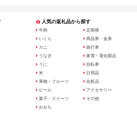
す
人気の返礼品から探す
牛肉
定期便
いくら
商品券・金券
カニ
旅行券
うなぎ
家電・電化製品
うに
自転車
米
日用品
果物・フルーツ
化粧品
ビール
アクセサリー
菓子・スイーツ
その他
おせち