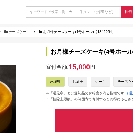
検索
チーズケーキ
お月様チーズケーキ(4号ホール)【1345054】
お月様チーズケーキ(4号ホール)【
15,000
寄付金額:
円
宮城県
お菓子
ケーキ
チーズケ
※「還元率」とは返礼品のお得度を測る指標です
（還
※「控除上限額」の範囲内で寄付するとお得にふるさ