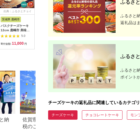
ふるさと
出典：ふるさとチョイ
出典：ふるさとチョイ
出典：ふるさとチョイ
出典：ふ
ふるさと
ス
ス
ス
茨城県 鹿嶋市
長野県 長野市
大分県 別府市
滋賀県 豊
返礼品は
バスクチーズケーキ
高級洋菓子ケーゼザー
九州産クリームチーズ
濃厚しっ
12cm 鹿嶋市 美味し
ネトルテレアチーズケ
使用 濃厚チョコチー
チーズケ
い スイーツ こだわり
ーキ15cm ケーゼザー
ズケーキと濃厚抹茶チ
5.0
5.0
5.0
デザート ギフト
ネトルテ レアチーズ
ーズケーキセット
11,000
26,000
10,000
1
(KAZ-2)
ケーキ チーズケーキ
寄付金額:
円
寄付金額:
円
寄付金額:
円
寄付金額:
ケーキ ホールケーキ
ギフト 誕生日ケーキ
ふるさと
バースデーケーキ
15cm 5号 おすすめ
人気 送料無料 長野県
ふるさと納
長野市 信州 信濃 ふる
さと納税
ポイント
チーズケーキの返礼品に関連しているカテゴリ
チーズケーキ
チョコレートケーキ
モン
と納
佐賀県佐賀市のふるさと納
【2026年版】ふる
税のご紹介
でもらえる人気「
の返礼品