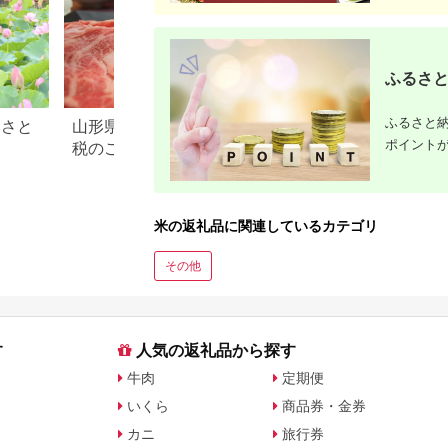
ふるさと
ふるさと納
るさと
山形県 米沢市のふるさと納
滋賀県 米原市のふ
ポイント
税のご紹介
税のご紹介
米の返礼品に関連しているカテゴリ
その他
す
人気の返礼品から探す
牛肉
定期便
いくら
商品券・金券
カニ
旅行券