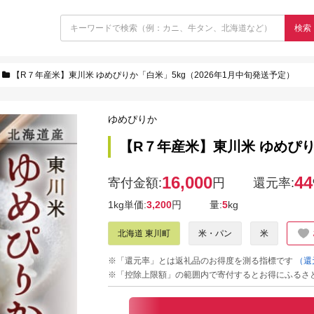
検索
【R７年産米】東川米 ゆめぴりか「白米」5kg（2026年1月中旬発送予定）
ゆめぴりか
【R７年産米】東川米 ゆめぴり
16,000
44
寄付金額:
円
還元率:
1kg単価:
3,200
円
量:
5
kg
北海道 東川町
米・パン
米
※「還元率」とは返礼品のお得度を測る指標です
（還
※「控除上限額」の範囲内で寄付するとお得にふるさ