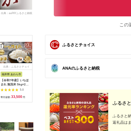
出典：auPAYふるさと納税
この
ふるさとチョイス
出典：ふるさとチョイ
出典：ふるさとプレミ
出典：ふるさとチョイ
出典：楽
ANAのふるさと納税
ス
アム
ス
福井県 あわら市
秋田県 北秋田市
熊本県 高森町
秋田県 秋
【令和7年産】いちほ
※令和7年産※秋田県
【令和7年産】森のく
【ふるさ
まれ 無洗米 5kg×2袋
産 あきたこまち
まさん 13kg
あきたこまち
（計10kg）／ 福井県
5kg【玄米】(5kg小分
(6.5kg×2袋) 【2025
和7年産 
5.0
5.0
5.0
産 ブランド米 ご飯 白
け袋)【1回のみお届
年10月上旬より順次
店 農家直
33,500
10,000
44,000
1
米 新鮮 [aw064-
け】2025年産 お届け
発送開始】 ブレンド
[米 あき
寄付金額:
円
寄付金額:
円
寄付金額:
円
寄付金額:
c006]
時期選べる お米 藤岡
米 お米 白米 米 おす
秋田県産]
ふるさと
農産 [藤岡農産 秋田
すめ 人気 ランキング
お米 あきたこまち 米
どころ 東北 北秋田
ふるさと
市]|foap-20301
返礼品は