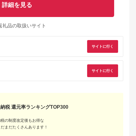
詳細を見る
返礼品の取扱いサイト
サイトに行く
天ふるさと納
出典：楽天ふるさと納
出典：ふるさとチョイ
出典：楽天ふるさと
サイトに行く
税
税
ス
田市
新潟県
愛媛県 東温市
北海道 由仁町
と納税】米
【ふるさと納税】【定
〈坂本自然農場 穂田
【ふるさと納税】無
 5kg 令
期便】新之助5kg×3ヶ
琉〉 特別栽培米:にこ
米 令和8年産 ゆめぴ
白米 田口商
月連続お届け 米 お
まる 精米2kg ご飯 お
りか 10kg
5.0
5.0
5.0
5.0
送 秋田県産
米 新潟 新潟県 | お
弁当 おにぎり 冷めて
6,000
39,000
14,000
27,000
たこまち 白米
米 こめ 白米 食品 人
も美味しい 愛媛県産
円
寄付金額:
円
寄付金額:
円
寄付金額:
円
気 おすすめ 送料無料
ギフト プレゼント
納税 還元率ランキングTOP300
[№5303-0056]
納税の制度改定後もお得な
まだまだたくさんあります！