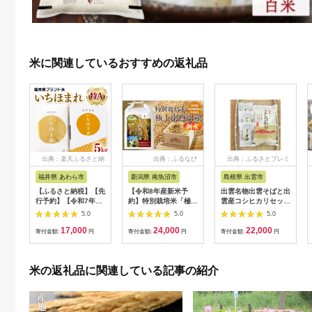
米に関連しているおすすめの返礼品
出典：楽天ふるさと納
出典：ふるなび
出典：ふるさとプレミ
税
アム
福井県 あわら市
新潟県 南魚沼市
島根県 出雲市
【ふるさと納税】【先
【令和8年産新米予
出雲名物出雲そばと出
行予約】【令和7年
約】特別栽培米「極上
雲産コシヒカリセット
産】いちほまれ 精米
南魚沼産コシヒカリ」
322032_EH002
5.0
5.0
5.0
5kg 《ギフトにもお
（有機肥料、8割減農
17,000
24,000
22,000
すすめ！化粧箱入り》
薬栽培）玄米5ｋｇ
寄付金額:
円
寄付金額:
円
寄付金額:
円
／ 福井県産 ブランド
【銘柄米 ブランド米
米 白米 贈り物 お取り
玄米 こしひかり コシ
寄せ ※2025年10月上
ヒカリ 魚沼産 新潟
米の返礼品に関連している記事の紹介
旬以降順次発送予定
米】【2026年10月上
旬より1ヶ月以内に順
次発送予定】