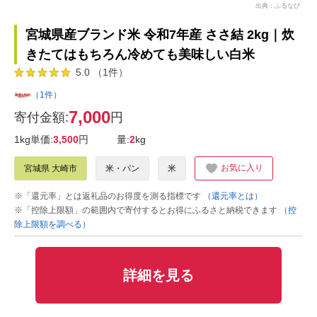
出典：ふるなび
宮城県産ブランド米 令和7年産 ささ結 2kg｜炊
きたてはもちろん冷めても美味しい白米
5.0 （1件）
（1件）
7,000
寄付金額:
円
1kg単価:
3,500
円
量:
2
kg
お気に入り
宮城県 大崎市
米・パン
米
※「還元率」とは返礼品のお得度を測る指標です
（還元率とは）
※「控除上限額」の範囲内で寄付するとお得にふるさと納税できます
（控
除上限額を調べる）
詳細を見る