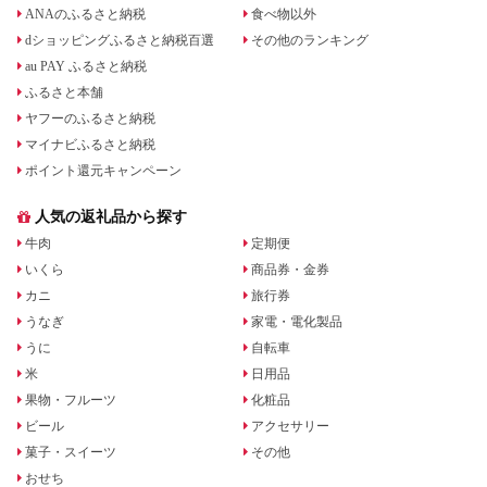
ANAのふるさと納税
食べ物以外
dショッピングふるさと納税百選
その他のランキング
au PAY ふるさと納税
ふるさと本舗
ヤフーのふるさと納税
マイナビふるさと納税
ポイント還元キャンペーン
人気の返礼品から探す
牛肉
定期便
いくら
商品券・金券
カニ
旅行券
うなぎ
家電・電化製品
うに
自転車
米
日用品
果物・フルーツ
化粧品
ビール
アクセサリー
菓子・スイーツ
その他
おせち