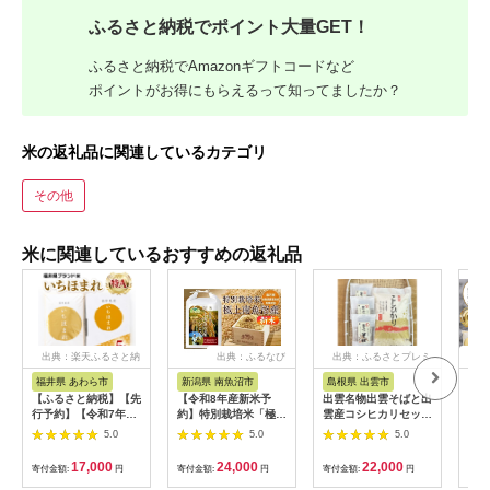
ふるさと納税でポイント大量GET！
ふるさと納税でAmazonギフトコードなど
ポイントがお得にもらえるって知ってましたか？
米の返礼品に関連しているカテゴリ
その他
米に関連しているおすすめの返礼品
出典：楽天ふるさと納
出典：ふるなび
出典：ふるさとプレミ
出
税
アム
福井県 あわら市
新潟県 南魚沼市
島根県 出雲市
福
【ふるさと納税】【先
【令和8年産新米予
出雲名物出雲そばと出
【令
行予約】【令和7年
約】特別栽培米「極上
雲産コシヒカリセット
まれ
産】いちほまれ 精米
南魚沼産コシヒカリ」
322032_EH002
（計
5.0
5.0
5.0
5kg 《ギフトにもお
（有機肥料、8割減農
産 
すすめ！化粧箱入り》
薬栽培）玄米5ｋｇ
米 新
17,000
24,000
22,000
寄付金額:
円
寄付金額:
円
寄付金額:
円
寄付
／ 福井県産 ブランド
【銘柄米 ブランド米
c00