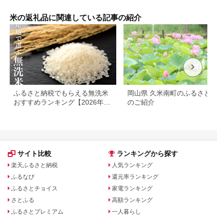
米 白米 贈り物 お取り
玄米 こしひかり コシ
寄せ ※2025年10月上
ヒカリ 魚沼産 新潟
旬以降順次発送予定
米】【2026年10月上
米の返礼品に関連している記事の紹介
旬より1ヶ月以内に順
次発送予定】
ふるさと納税でもらえる無洗米
岡山県 久米南町のふるさと
おすすめランキング【2026年最
のご紹介
新版】還元率・容量別で徹底比
較
サイト比較
ランキングから探す
楽天ふるさと納税
人気ランキング
ふるなび
還元率ランキング
ふるさとチョイス
家電ランキング
さとふる
高額ランキング
ふるさとプレミアム
一人暮らし