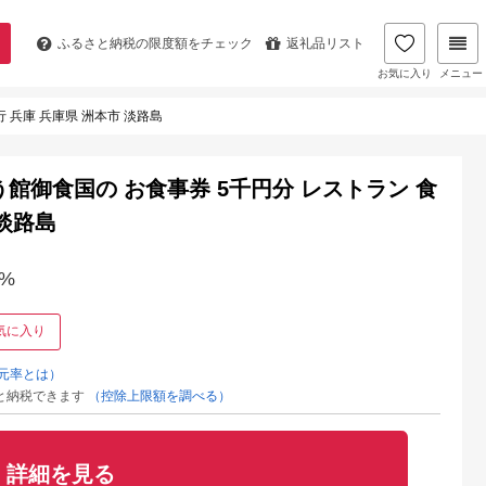
ふるさと納税の
限度額をチェック
返礼品リスト
お気に入り
メニュー
 兵庫 兵庫県 洲本市 淡路島
館御食国の お食事券 5千円分 レストラン 食
 淡路島
%
気に入り
元率とは）
と納税できます
（控除上限額を調べる）
詳細を見る