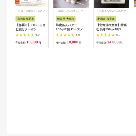
出典：ANAのふるさと
出典：ANAのふるさと
出典：ANAのふるさと
納税
納税
納税
沖縄県 那覇市
秋田県 大仙市
北海道 根室市
【那覇市】JTBふるさ
蜂蜜あんバター
【北海道根室産】牡蠣
と旅行クーポン
200g×2個 ローズメイ
むき身150g×4P[5月
（3,000円分）有効期
[あんバター はちみ
下旬以降発送] A-
5.0
5.0
5.0
間3年（Eメール発
つ 発酵バター あん
54007
10,000
10,000
14,000
行）｜旅行 トラベル
こ 水あめ不使用 秋
寄付金額:
円
寄付金額:
円
寄付金額:
円
予約 国内旅行 JTB 宿
田県 大仙市]
泊 観光 体験 旅行券
宿泊券 旅行予約 ホテ
ル 旅館 チケット 子供
子連れ カップル 家族
人気 おすすめ 旅行ク
ーポン 店頭 オンライ
ン ネット予約 電話 有
効期間3年