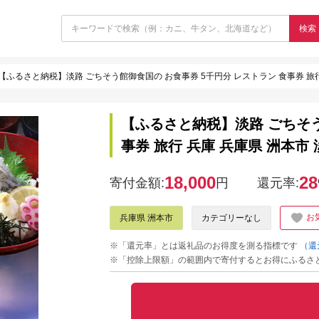
検索
【ふるさと納税】淡路 ごちそう館御食国の お食事券 5千円分 レストラン 食事券 旅行
【ふるさと納税】淡路 ごちそう
事券 旅行 兵庫 兵庫県 洲本市
18,000
28
寄付金額:
円
還元率:
お
兵庫県 洲本市
カテゴリーなし
※「還元率」とは返礼品のお得度を測る指標です
（還
※「控除上限額」の範囲内で寄付するとお得にふるさ