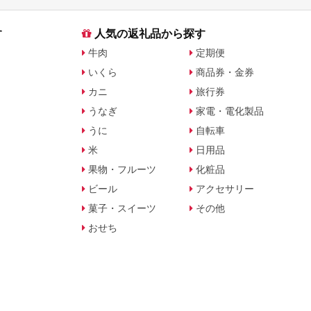
す
人気の返礼品から探す
牛肉
定期便
いくら
商品券・金券
カニ
旅行券
うなぎ
家電・電化製品
うに
自転車
米
日用品
果物・フルーツ
化粧品
ビール
アクセサリー
菓子・スイーツ
その他
おせち