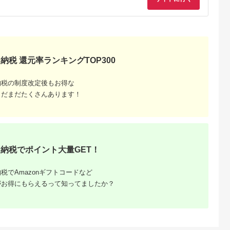
天ふるさと納
出典：楽天ふるさと納
出典：ANAのふるさと
出典：楽天ふるさと
税
税
納税
都市
香川県 坂出市
新潟県 南魚沼市
鹿児島県 屋久島町
と納税】【辻
【ふるさと納税】〈定
【令和8年産新米予
【ふるさと納税】屋
銀だら西京漬
期便3回〉創業100
約】精米5kg 南魚沼
島たんかんジュース
8切 ［ 京都
年！老舗の八百屋がチ
産にじのきらめき・農
190ml×10本＜屋久
納税 還元率ランキングTOP300
5.0
5.0
5.0
5.0
 西京漬け
ョイスした厳選やさい
家直送_AG【銘柄米
の恵み／果汁100% 
2,000
36,000
16,000
10,000
鱈 人気 おす
と旬の果物の詰め合わ
ブランド米 精米 にじ
トレートジュース＞ |
円
寄付金額:
円
寄付金額:
円
寄付金額:
円
メ 海鮮 お取
せ | 香川県 坂出市 香
のきらめき 魚沼産 新
鹿児島 屋久島 取り寄
納税の制度改定後もお得な
販 送料無料
川 四国 楽天ふるさと
潟米 産地直送 お米 米
せ ご当地 たんかん 
税 ］
納税 返礼品 支援 お取
こめ コメ ご飯 ごは
ンカン たんかんジュ
まだまだたくさんあります！
り寄せグルメ 取り寄
ん】【令和8年10月中
ース ジュース 果物 
せ グルメ 食品 フルー
旬から1ヶ月以内に順
リンク ストレートジ
ツ 果物 くだもの 野菜
次発送予定】
ュース 飲み物 果実飲
定期便 やさい 詰め合
料 柑橘ジュース
わせ セット
納税でポイント大量GET！
税でAmazonギフトコードなど
がお得にもらえるって知ってましたか？