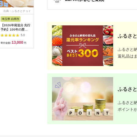
出典：ふるさとチョイ
出典：ANAのふるさと
出典：ANAのふるさと
出典：楽
ス
納税
納税
埼玉県 白岡市
愛知県 碧南市
島根県 出雲市
京都 府京
【2026年発送分 先行
【先行受付】2027年1
出雲の國からの贈り物
【ふるさ
予約】100年の歴
月～6月毎月発送 ま
～トマトを超えた超ト
為商店】
史！！ アライファー
るでトマトの宝石箱！
マト2kg【トマト と
けセット 
ふるさと
5.0
5.0
5.0
ムの「朝もぎ梨」幸
ジュエリートマトの定
まと 野菜 やさい 新鮮
鮮魚専門店
13,000
40,000
24,000
2
水・豊水・あきづき
期便 約700g×6回コ
産地直送 贈答 出雲 出
セット 銀
寄付金額:
円
寄付金額:
円
寄付金額:
円
寄付金額:
約3kg 【11246-
ース H004-210
雲市 おすすめ 人気】
すめ グル
ふるさと
0352】
り寄せ 通
ふるさと納
返礼品は
ふるさと
ふるさと納
ポイント