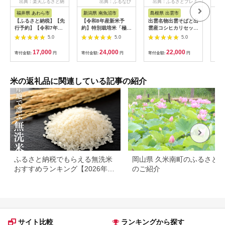
出典：楽天ふるさと納
出典：ふるなび
出典：ふるさとプレミ
出
税
アム
福井県 あわら市
新潟県 南魚沼市
島根県 出雲市
福
【ふるさと納税】【先
【令和8年産新米予
出雲名物出雲そばと出
【令
行予約】【令和7年
約】特別栽培米「極上
雲産コシヒカリセット
まれ
産】いちほまれ 精米
南魚沼産コシヒカリ」
322032_EH002
（計
5.0
5.0
5.0
5kg 《ギフトにもお
（有機肥料、8割減農
産 
すすめ！化粧箱入り》
薬栽培）玄米5ｋｇ
米 新
17,000
24,000
22,000
寄付金額:
円
寄付金額:
円
寄付金額:
円
寄付
／ 福井県産 ブランド
【銘柄米 ブランド米
c00
米 白米 贈り物 お取り
玄米 こしひかり コシ
寄せ ※2025年10月上
ヒカリ 魚沼産 新潟
旬以降順次発送予定
米】【2026年10月上
米の返礼品に関連している記事の紹介
旬より1ヶ月以内に順
次発送予定】
ふるさと納税でもらえる無洗米
岡山県 久米南町のふるさと
おすすめランキング【2026年最
のご紹介
新版】還元率・容量別で徹底比
較
サイト比較
ランキングから探す