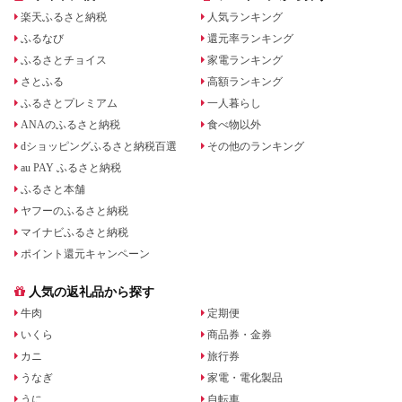
楽天ふるさと納税
人気ランキング
ふるなび
還元率ランキング
ふるさとチョイス
家電ランキング
さとふる
高額ランキング
ふるさとプレミアム
一人暮らし
ANAのふるさと納税
食べ物以外
dショッピングふるさと納税百選
その他のランキング
au PAY ふるさと納税
ふるさと本舗
ヤフーのふるさと納税
マイナビふるさと納税
ポイント還元キャンペーン
人気の返礼品から探す
牛肉
定期便
いくら
商品券・金券
カニ
旅行券
うなぎ
家電・電化製品
うに
自転車