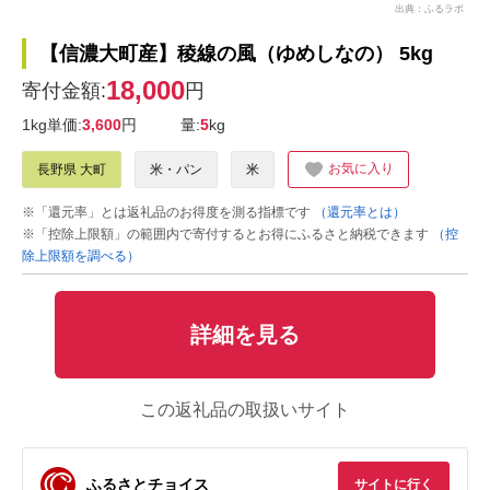
出典：ふるラボ
【信濃大町産】稜線の風（ゆめしなの） 5kg
18,000
寄付金額:
円
1kg単価:
3,600
円
量:
5
kg
お気に入り
長野県 大町
米・パン
米
※「還元率」とは返礼品のお得度を測る指標です
（還元率とは）
※「控除上限額」の範囲内で寄付するとお得にふるさと納税できます
（控
除上限額を調べる）
詳細を見る
この返礼品の取扱いサイト
ふるさとチョイス
サイトに行く