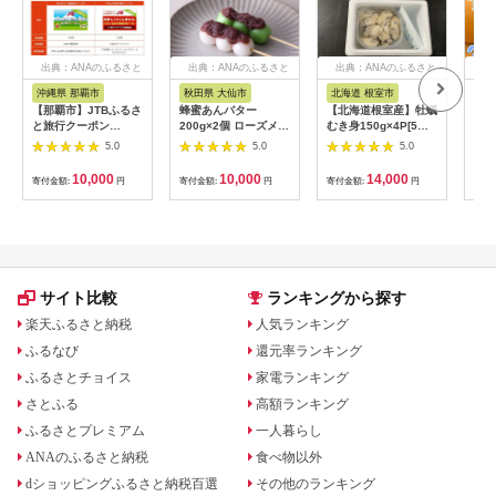
出典：ANAのふるさと
出典：ANAのふるさと
出典：ANAのふるさと
出
納税
納税
納税
沖縄県 那覇市
秋田県 大仙市
北海道 根室市
埼
【那覇市】JTBふるさ
蜂蜜あんバター
【北海道根室産】牡蠣
【2
と旅行クーポン
200g×2個 ローズメイ
むき身150g×4P[5月
予約
（3,000円分）有効期
[あんバター はちみ
下旬以降発送] A-
史！
5.0
5.0
5.0
間3年（Eメール発
つ 発酵バター あん
54007
ムの
行）｜旅行 トラベル
こ 水あめ不使用 秋
水・
10,000
10,000
14,000
寄付金額:
円
寄付金額:
円
寄付金額:
円
寄付
予約 国内旅行 JTB 宿
田県 大仙市]
約3
泊 観光 体験 旅行券
03
宿泊券 旅行予約 ホテ
ル 旅館 チケット 子供
子連れ カップル 家族
人気 おすすめ 旅行ク
ーポン 店頭 オンライ
サイト比較
ランキングから探す
ン ネット予約 電話 有
効期間3年
楽天ふるさと納税
人気ランキング
ふるなび
還元率ランキング
ふるさとチョイス
家電ランキング
さとふる
高額ランキング
ふるさとプレミアム
一人暮らし
ANAのふるさと納税
食べ物以外
dショッピングふるさと納税百選
その他のランキング