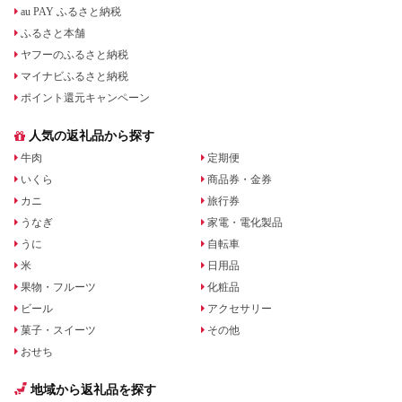
au PAY ふるさと納税
ふるさと本舗
ヤフーのふるさと納税
マイナビふるさと納税
ポイント還元キャンペーン
人気の返礼品から探す
牛肉
定期便
いくら
商品券・金券
カニ
旅行券
うなぎ
家電・電化製品
うに
自転車
米
日用品
果物・フルーツ
化粧品
ビール
アクセサリー
菓子・スイーツ
その他
おせち
地域から返礼品を探す