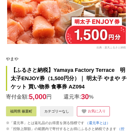
出典：楽天ふるさと納税
やまや
【ふるさと納税】Yamaya Factory Terrace 明
太子ENJOY券（1,500円分）｜ 明太子 やまや チ
ケット 買い物券 食事券 AZ094
5,000
30
寄付金額:
円
還元率:
%
お気に入り
福岡県 篠栗町
カテゴリーなし
※「還元率」とは返礼品のお得度を測る指標です
（還元率とは）
※「控除上限額」の範囲内で寄付するとお得にふるさと納税できます
（控