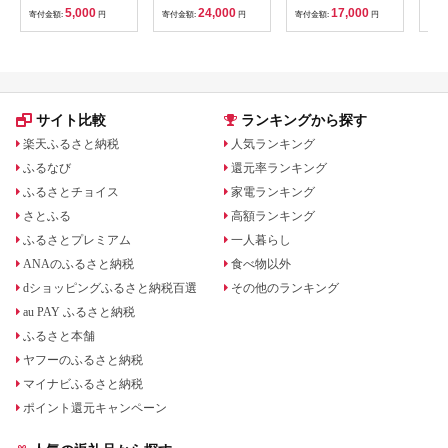
南高梅
キーホルダー ギフト
5k
5,000
24,000
17,000
寄付金額:
円
寄付金額:
円
寄付金額:
円
寄付
B201_EP6024
贈り物 お取り寄せ 返
びく
礼品
産 
飯 
ま町
サイト比較
ランキングから探す
楽天ふるさと納税
人気ランキング
ふるなび
還元率ランキング
ふるさとチョイス
家電ランキング
さとふる
高額ランキング
ふるさとプレミアム
一人暮らし
ANAのふるさと納税
食べ物以外
dショッピングふるさと納税百選
その他のランキング
au PAY ふるさと納税
ふるさと本舗
ヤフーのふるさと納税
マイナビふるさと納税
ポイント還元キャンペーン