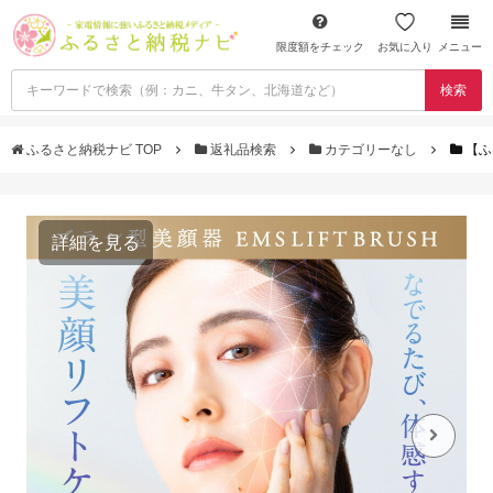
限度額をチェック
お気に入り
メニュー
検索
ふるさと納税ナビ TOP
返礼品検索
カテゴリーなし
【ふ
詳細を見る