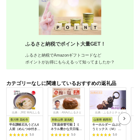
ふるさと納税でポイント大量GET！
ふるさと納税でAmazonギフトコードなど
ポイントがお得にもらえるって知ってましたか？
カテゴリーなしに関連しているおすすめの返礼品
出典：JRE MALLふる
出典：ANAのふるさと
出典：ふるさとチョイ
出
さと納税
納税
ス
香川県 高松市
和歌山県 湯浅町
山形県 鶴岡市
鹿
半生讃岐石丸うどん6
【常温保管可能 】ミ
キーホルダー 山ぶど
【ふ
人前（めんつゆ付き）
ネラル豊かな天日塩だ
うミックス（Ｍ） 山
ひか
麺300g×2袋
けで漬けた無添加梅干
形県鶴岡市 アトリエ
きほ
5.0
5.0
5.0
し2kg 梅ボーイズ｜
かおる | 山葡萄 雑貨
定期