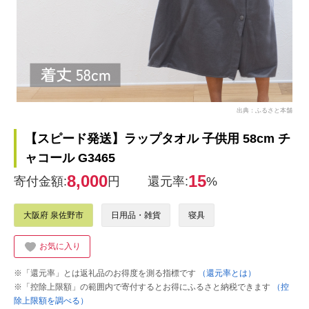
出典：ふるさと本舗
【スピード発送】ラップタオル 子供用 58cm チ
ャコール G3465
8,000
15
寄付金額:
円
還元率:
%
大阪府 泉佐野市
日用品・雑貨
寝具
お気に入り
※「還元率」とは返礼品のお得度を測る指標です
（還元率とは）
※「控除上限額」の範囲内で寄付するとお得にふるさと納税できます
（控
除上限額を調べる）