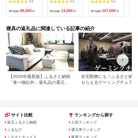
ル ホワイトダックダ
枚合わせ毛布(猫Feel)
カバ
5.0
5.0
5.0
ウン93% 0.8kg 無地
シングル ロシアンブ
ズ 
アイボリー 中厚 春用
ルー(グレー系)［ 京都
86,000
14,000
207,000
寄付金額:
円
寄付金額:
円
寄付金額:
円
寄付
秋用 [川村羽毛 山梨県
nissen 寝具 吸湿 発
韮崎市 20741733] 合
熱 人気 おすすめ 洗え
い掛け 布団 ブルガリ
る ギフト プレゼント
ア産 コインランドリ
お取り寄せ 通販 送料
寝具の返礼品に関連している記事の紹介
ー 掛け布団 ダウンか
無料 ふるさと納税 ］
け布団 ふとん 羽毛ふ
261009_A-
とん 合掛け布団 ロイ
YM004VC01
ヤルゴールドラベル
【2026年最新版】ふるさと納税
在宅勤務にも！ふるさと納税
「食べ物以外」返礼品の還元率
もらえるゲーミングチェアや
ランキング！
スク
サイト比較
ランキングから探す
楽天ふるさと納税
人気ランキング
ふるなび
還元率ランキング
ふるさとチョイス
家電ランキング