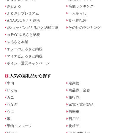
さとふる
高額ランキング
ふるさとプレミアム
一人暮らし
ANAのふるさと納税
食べ物以外
dショッピングふるさと納税百選
その他のランキング
au PAY ふるさと納税
ふるさと本舗
ヤフーのふるさと納税
マイナビふるさと納税
ポイント還元キャンペーン
人気の返礼品から探す
牛肉
定期便
いくら
商品券・金券
カニ
旅行券
うなぎ
家電・電化製品
うに
自転車
米
日用品
果物・フルーツ
化粧品
ビール
アクセサリー