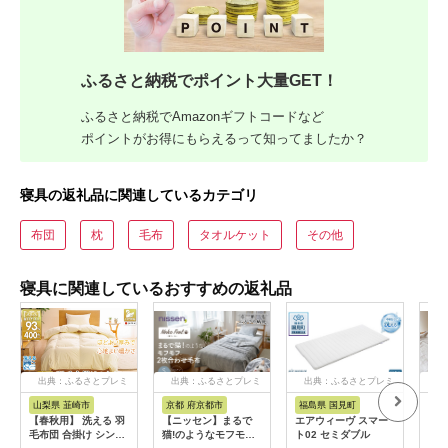
ふるさと納税でポイント大量GET！
ふるさと納税でAmazonギフトコードなど
ポイントがお得にもらえるって知ってましたか？
寝具の返礼品に関連しているカテゴリ
布団
枕
毛布
タオルケット
その他
寝具に関連しているおすすめの返礼品
出典：ふるさとプレミ
出典：ふるさとプレミ
出典：ふるさとプレミ
出
アム
アム
アム
山梨県 韮崎市
京都 府京都市
福島県 国見町
山
【春秋用】 洗える 羽
【ニッセン】まるで
エアウィーヴ スマー
HB
毛布団 合掛け シング
猫!のようなモフモフ2
ト02 セミダブル
さし