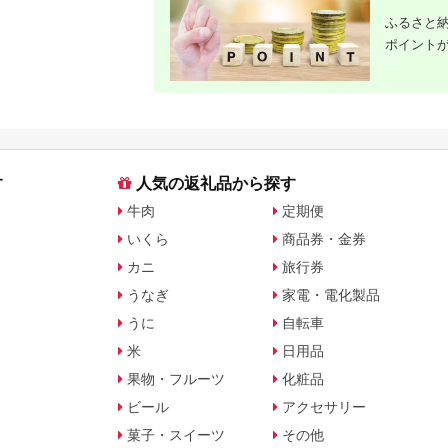
ふるさと納
ポイント
す
人気の返礼品から探す
牛肉
定期便
いくら
商品券・金券
カニ
旅行券
うなぎ
家電・電化製品
うに
自転車
米
日用品
果物・フルーツ
化粧品
ビール
アクセサリー
菓子・スイーツ
その他