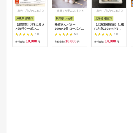
出典：ANAのふるさと
出典：ANAのふるさと
出典：ANAのふるさと
納税
納税
納税
沖縄県 那覇市
秋田県 大仙市
北海道 根室市
【那覇市】JTBふるさ
蜂蜜あんバター
【北海道根室産】牡蠣
と旅行クーポン
200g×2個 ローズメイ
むき身150g×4P[5月
（3,000円分）有効期
[あんバター はちみ
下旬以降発送] A-
5.0
5.0
5.0
間3年（Eメール発
つ 発酵バター あん
54007
10,000
10,000
14,000
行）｜旅行 トラベル
こ 水あめ不使用 秋
寄付金額:
円
寄付金額:
円
寄付金額:
円
予約 国内旅行 JTB 宿
田県 大仙市]
泊 観光 体験 旅行券
宿泊券 旅行予約 ホテ
ル 旅館 チケット 子供
子連れ カップル 家族
人気 おすすめ 旅行ク
ーポン 店頭 オンライ
ン ネット予約 電話 有
効期間3年