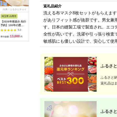
返礼品紹介
出典：ふるさとチョイ
出典：ANAのふるさと
出典：ANAのふるさと
出典：楽
洗える布マスク8枚セットがもらえま
ス
納税
納税
埼玉県 白岡市
愛知県 碧南市
島根県 出雲市
京都 府京
がありフィット感が抜群です。男女兼
【2026年発送分 先行
【先行受付】2027年1
出雲の國からの贈り物
【ふるさ
予約】100年の歴
月～6月毎月発送 ま
～トマトを超えた超ト
為商店】
す。日本の縫製工場で製造され、エコテ
史！！ アライファー
るでトマトの宝石箱！
マト2kg【トマト と
けセット 
5.0
5.0
5.0
ムの「朝もぎ梨」幸
ジュエリートマトの定
まと 野菜 やさい 新鮮
鮮魚専門店
全性が高いです。洗濯や引っ張り検査
13,000
40,000
24,000
2
水・豊水・あきづき
期便 約700g×6回コ
産地直送 贈答 出雲 出
セット 銀
寄付金額:
円
寄付金額:
円
寄付金額:
円
寄付金額:
約3kg 【11246-
ース H004-210
雲市 おすすめ 人気】
すめ グル
敏感肌にも優しい設計で、安心して使
0352】
り寄せ 通
ふるさと納
ふるさと
ふるさと
返礼品は
ふるさと