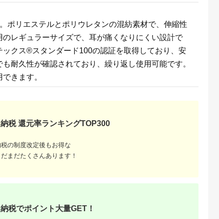
天ふるさと納
出典：楽天ふるさと納
出典：ANAのふるさと
出典：楽天ふるさと
す。ポリエステルとポリウレタンの混紡素材で、伸縮性
税
税
納税
都市
香川県 坂出市
新潟県 南魚沼市
鹿児島県 屋久島町
用のレギュラーサイズで、耳が痛くなりにくい設計で
と納税】【辻
【ふるさと納税】〈定
【令和8年産新米予
【ふるさと納税】屋
銀だら西京漬
期便3回〉創業100
約】精米5kg 南魚沼
島たんかんジュース
ックス®スタンダード100の認証を取得しており、安
8切 ［ 京都
年！老舗の八百屋がチ
産にじのきらめき・農
190ml×10本＜屋久
5.0
5.0
5.0
5.0
 西京漬け
ョイスした厳選やさい
家直送_AG【銘柄米
の恵み／果汁100% 
でも耐久性が確認されており、繰り返し使用可能です。
2,000
36,000
16,000
10,000
鱈 人気 おす
と旬の果物の詰め合わ
ブランド米 精米 にじ
トレートジュース＞ |
円
寄付金額:
円
寄付金額:
円
寄付金額:
円
メ 海鮮 お取
せ | 香川県 坂出市 香
のきらめき 魚沼産 新
鹿児島 屋久島 取り寄
用できます。
販 送料無料
川 四国 楽天ふるさと
潟米 産地直送 お米 米
せ ご当地 たんかん 
税 ］
納税 返礼品 支援 お取
こめ コメ ご飯 ごは
ンカン たんかんジュ
り寄せグルメ 取り寄
ん】【令和8年10月中
ース ジュース 果物 
せ グルメ 食品 フルー
旬から1ヶ月以内に順
リンク ストレートジ
ツ 果物 くだもの 野菜
次発送予定】
ュース 飲み物 果実飲
定期便 やさい 詰め合
料 柑橘ジュース
納税 還元率ランキングTOP300
わせ セット
納税の制度改定後もお得な
まだまだたくさんあります！
納税でポイント大量GET！