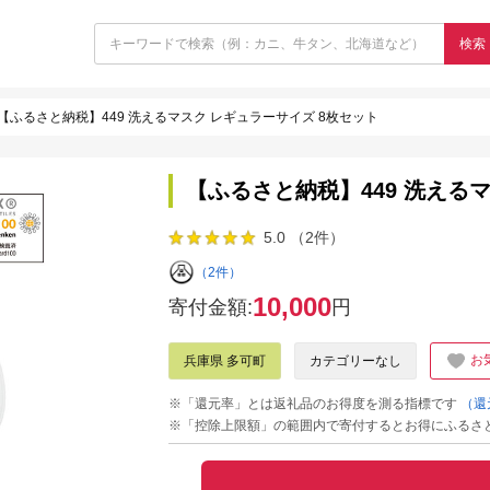
検索
【ふるさと納税】449 洗えるマスク レギュラーサイズ 8枚セット
【ふるさと納税】449 洗える
5.0 （2件）
（2件）
10,000
寄付金額:
円
お
兵庫県 多可町
カテゴリーなし
※「還元率」とは返礼品のお得度を測る指標です
（還
※「控除上限額」の範囲内で寄付するとお得にふるさ