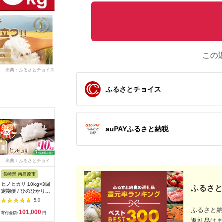
この
出典：ふるさとチョイス
ふるさとチョイス
auPAYふるさと納税
出典：ふるさとチョイ
出典：ふるさとチョイ
出典：ふるさとチョイ
出典：A
ス
ス
ス
長崎県 南島原市
大分県 日田市
熊本県 菊池市
奈良県 香
ヒノヒカリ 10kg×3回
【1週間以内に発送or
令和7年産 有機JAS
[野菜とお
ふるさと
定期便 / ひのひかり
選べる配送月】令和7
七城産ひのひかり 選
ト] 産地
米 お米 こめ コメ 精
年産 大分県産 ヒノヒ
べる精米方法 玄米 白
れたて旬
5.0
5.0
5.0
米 / 南島原市 / 林田米
カリ 5kg ひのひかり
米 無洗米 選べる内容
ヒカリ5k
ふるさと
101,000
15,000
14,000
2
穀店 [SCO006]
おこめ こめ 米 お米
量 4kg 5kg 渡辺農産
ット 米5k
寄付金額:
円
寄付金額:
円
寄付金額:
円
寄付金額:
白米 コメ ご飯 ごはん
《30日以内に出荷予
リ 産地直
返礼品は