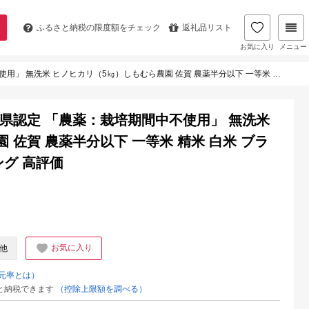
ふるさと納税の
限度額をチェック
返礼品リスト
お気に入り
メニュー
5㎏）しもむら農園 佐賀 農薬半分以下 一等米 精米 白米 ブランド米 お米 白飯 人気 ランキング 高評価
賀県認定 「農薬：栽培期間中不使用」 無洗米
 佐賀 農薬半分以下 一等米 精米 白米 ブラ
ング 高評価
お気に入り
他
元率とは）
と納税できます
（控除上限額を調べる）