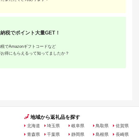
【HD129】【さいき
本舗 城下堂】
納税でポイント大量GET！
税でAmazonギフトコードなど
がお得にもらえるって知ってましたか？
るさと納
地域から返礼品を探す
北海道
埼玉県
岐阜県
鳥取県
佐賀県
青森県
千葉県
静岡県
島根県
長崎県