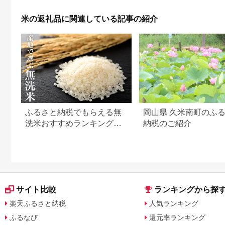
BI07
米の返礼品に関連している記事の紹介
ふるさと納税でもらえる無
岡山県 久米南町のふ
洗米おすすめランキング
納税のご紹介
【2026年最新版】還元率・
容量別で徹底比較
サイト比較
ランキングから探
楽天ふるさと納税
人気ランキング
ふるなび
還元率ランキング