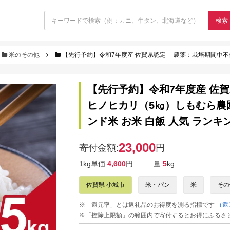
検索
米のその他
【先行予約】令和7年度産 佐賀県認定 「農薬：栽培期間中不使用」 無洗米 ヒノヒカリ（
【先行予約】令和7年度産 佐
ヒノヒカリ（5㎏）しもむら農園
ンド米 お米 白飯 人気 ランキ
23,000
寄付金額:
円
1kg単価:
4,600
円
量:
5
kg
佐賀県 小城市
米・パン
米
その
※「還元率」とは返礼品のお得度を測る指標です
（還
※「控除上限額」の範囲内で寄付するとお得にふるさ