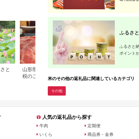
ライス 国産 okome
定(土日祝除く)》熊本
[3248]
日田市 / JAおおいた
県 菊池市 米 お米 精
日田グリーンセンター
米 ひのひかり 菊池市
[ARDX004,ARDX006
産 熊本県産 九州産 送
-015]
料無料
ふるさと
ふるさと納
ポイント
るさと
山形県 米沢市のふるさと納
滋賀県 米原市のふ
税のご紹介
税のご紹介
米のその他の返礼品に関連しているカテゴリ
その他
す
人気の返礼品から探す
牛肉
定期便
いくら
商品券・金券