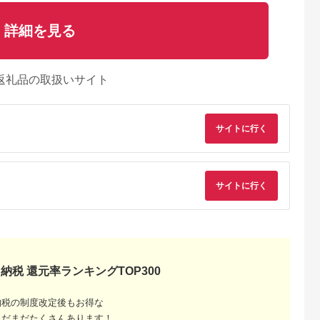
詳細を見る
返礼品の取扱いサイト
サイトに行く
サイトに行く
NAのふるさと
出典：ふるさとチョイ
出典：ふるさとチョイ
出典：ふるさとチョ
納税
ス
ス
芝市
奈良県 橿原市
大分県 佐伯市
大分県 別府市
米5kgセッ
奈良・橿原 農薬や化
【令和7年産】 減農薬
別府 湯あがり わ
納税 還元率ランキングTOP300
直送！新鮮と
学肥料不使用【令和7
特別栽培米 はなご縁
ちゃんいなり
の野菜＆ヒノ
年産】ヒノヒカリ 約
(計5kg) 米 ひのひかり
5.0
5.0
5.0
4.2
g ｜野菜セ
5kg（5kg×1袋）
ヒノヒカリ 精米 白米
納税の制度改定後もお得な
2,000
16,000
15,000
12,000
g ヒノヒカ
大分県産 数量限定 大
円
寄付金額:
円
寄付金額:
円
寄付金額:
円
送 奈良県
分県 佐伯市
まだまだたくさんあります！