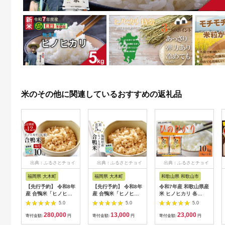
米のその他に関連しているおすすめの返礼品
出典：ふるさとチョイ
出典：ふるさとチョイ
出典：ふるさとチョイ
ス
ス
ス
福岡県 大木町
福岡県 大木町
和歌山県 和歌山市
【先行予約】 令和8年
【先行予約】 令和8年
令和7年産 和歌山県産
産 合鴨米「ヒノヒカ
産 合鴨米「ヒノヒカ
米 ヒノヒカリ 各
リ」（玄米・10kg）
リ」（玄米・5kg）
5kg×2袋
5.0
5.0
5.0
定期便12回コース 数
BI03
280,000
13,000
23,000
量限定 ※令和8年10
寄付金額:
円
寄付金額:
円
寄付金額:
円
月スタートの定期便