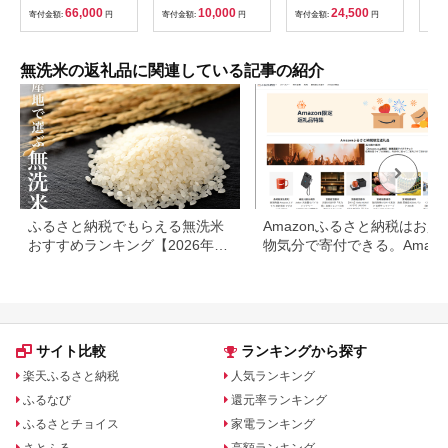
下旬にお届け 東北 山
ボトル 贈り物 ギフト
10
66,000
10,000
24,500
寄付金額:
円
寄付金額:
円
寄付金額:
円
寄付
形県 酒田市 庄内地方
贈答 常温保存 備蓄 晴
旬よ
ブランド米 白米 精米
天の霹靂 お米 青森県
簡単 手軽 連続定期便
五所川原市
12回 節水 TO 東北食
無洗米の返礼品に関連している記事の紹介
糧 SH0083
ふるさと納税でもらえる無洗米
Amazonふるさと納税はお買
おすすめランキング【2026年最
物気分で寄付できる。Amazo
新版】還元率・容量別で徹底比
ふるさと納税限定の返礼品も
較
場
サイト比較
ランキングから探す
楽天ふるさと納税
人気ランキング
ふるなび
還元率ランキング
ふるさとチョイス
家電ランキング
さとふる
高額ランキング