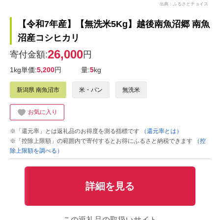
出典：ふるさとチョイス
【令和7年産】【無洗米5Kg】越後南魚沼郷 南魚
沼産コシヒカリ
26,000
寄付金額:
円
1kg単価:
5,200
円
量:
5
kg
新潟県 南魚沼市
米・パン
無洗米
お気に入り
※「還元率」とは返礼品のお得度を測る指標です
（還元率とは）
※「控除上限額」の範囲内で寄付するとお得にふるさと納税できます
（控
除上限額を調べる）
詳細を見る
この返礼品の取扱いサイト