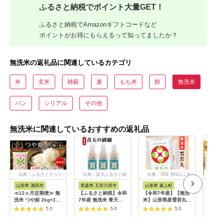
ふるさと納税でポイント大量GET！
ふるさと納税でAmazonギフトコードなど
ポイントがお得にもらえるって知ってましたか？
無洗米の返礼品に関連しているカテゴリ
米
玄米
雑穀
麦
もち米
餅
無洗米
パン
シリアル
その他
無洗米に関連しているおすすめの返礼品
出典：ふるさとチョイ
出典：楽天ふるさと納
出典：JRE MALLふる
出典
ス
税
さと納税
山形県 酒田市
青森県 五所川原市
山形県 最上町
北
≪12ヶ月定期便≫ 無
【ふるさと納税】令和
【令和7年産】【無洗
【令
洗米 つや姫 2kg×12
7年産 無洗米 青天の
米】山形県産雪若丸
行予
ヶ月連続 計24kg 特別
霹靂 2合 (300g) 3本 /
10kg
便】
5.0
5.0
5.0
栽培米 山形県産 毎月
24本 / 特A 米 ペット
「無