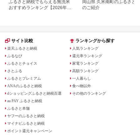
ふるさと納税でもらえる無洗米
岡山県 久米南町のふるさと
おすすめランキング【2026年最
のご紹介
新版】還元率・容量別で徹底比
較
サイト比較
ランキングから探す
楽天ふるさと納税
人気ランキング
ふるなび
還元率ランキング
ふるさとチョイス
家電ランキング
さとふる
高額ランキング
ふるさとプレミアム
一人暮らし
ANAのふるさと納税
食べ物以外
dショッピングふるさと納税百選
その他のランキング
au PAY ふるさと納税
ふるさと本舗
ヤフーのふるさと納税
マイナビふるさと納税
ポイント還元キャンペーン