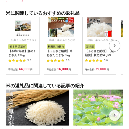
米に関連しているおすすめの返礼品
出典：ふるさとチョイ
出典：楽天ふるさと納
出典：楽天ふるさと納
出
ス
税
税
熊本県 高森町
秋田県 秋田市
新潟県
愛
【令和7年産】森のく
【ふるさと納税】米
【ふるさと納税】【定
〈坂
まさん 13kg
あきたこまち 5kg 令
期便】新之助5kg×3ヶ
琉〉
(6.5kg×2袋) 【2025
和7年産 白米 田口商
月連続お届け 米 お
まる
5.0
5.0
5.0
年10月上旬より順次
店 農家直送 秋田県産
米 新潟 新潟県 | お
弁当
発送開始】 ブレンド
[米 あきたこまち 白米
米 こめ 白米 食品 人
も美
44,000
16,000
39,000
寄付金額:
円
寄付金額:
円
寄付金額:
円
寄付
米 お米 白米 米 おす
秋田県産]
気 おすすめ 送料無料
ギフ
すめ 人気 ランキング
[№5
米の返礼品に関連している記事の紹介