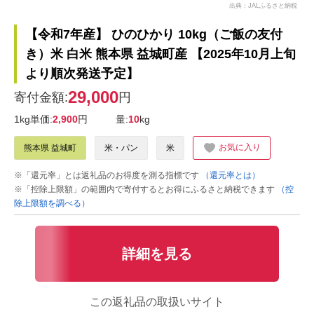
出典：JALふるさと納税
【令和7年産】 ひのひかり 10kg（ご飯の友付
き）米 白米 熊本県 益城町産 【2025年10月上旬
より順次発送予定】
29,000
寄付金額:
円
1kg単価:
2,900
円
量:
10
kg
お気に入り
熊本県 益城町
米・パン
米
※「還元率」とは返礼品のお得度を測る指標です
（還元率とは）
※「控除上限額」の範囲内で寄付するとお得にふるさと納税できます
（控
除上限額を調べる）
詳細を見る
この返礼品の取扱いサイト