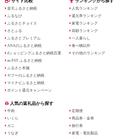
サイト比較
ランキングから探す
楽天ふるさと納税
人気ランキング
ふるなび
還元率ランキング
ふるさとチョイス
家電ランキング
さとふる
高額ランキング
ふるさとプレミアム
一人暮らし
ANAのふるさと納税
食べ物以外
dショッピングふるさと納税百選
その他のランキング
au PAY ふるさと納税
ふるさと本舗
ヤフーのふるさと納税
マイナビふるさと納税
ポイント還元キャンペーン
人気の返礼品から探す
牛肉
定期便
いくら
商品券・金券
カニ
旅行券
うなぎ
家電・電化製品