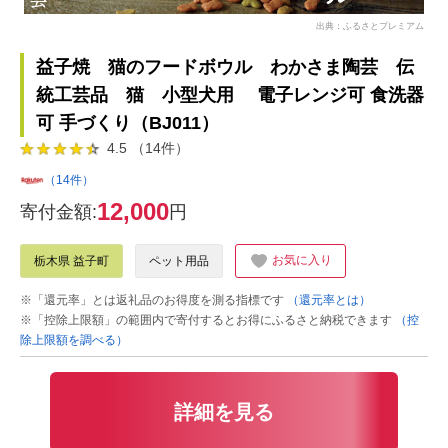
出典：ふるさとプレミアム
益子焼 猫のフードボウル わかさま陶芸 伝
統工芸品 猫 小型犬用 電子レンジ可 食洗器
可 手づくり（BJ011）
4.5 （14件）
（14件）
12,000
寄付金額:
円
お気に入り
栃木県 益子町
ペット用品
※「還元率」とは返礼品のお得度を測る指標です
（還元率とは）
※「控除上限額」の範囲内で寄付するとお得にふるさと納税できます
（控
除上限額を調べる）
詳細を見る