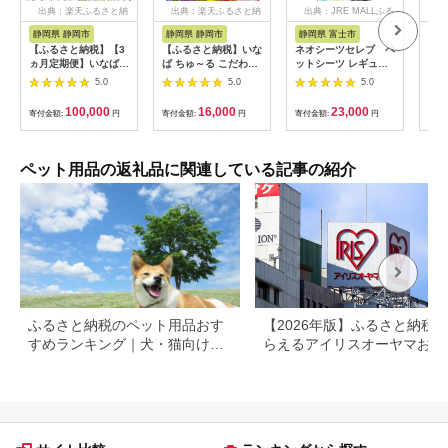
出典：楽天ふるさと納
出典：楽天ふるさと納
出典：JRE MALLふる
出
税
税
さと納税
静岡県 静岡市
静岡県 静岡市
静岡県 富士市
茨
【ふるさと納税】【3
【ふるさと納税】いな
ネオシーツセレブ ペ
【ふ
ヵ月定期便】いなば
ば ちゅ～る こだわり
ットシーツ レギュラ
消臭
ちゅ～る バラエティ
セット 80本 焼きかつ
ー 80枚入×4袋 高速
トッ
5.0
5.0
5.0
セット 160本 焼きか
お 10本 セット CIAO
シャットアウト吸収
枚×
つお 20本 セット キ
チャオ ちゅーる キャ
[sf002-146]
ペッ
100,000
16,000
23,000
寄付金額:
円
寄付金額:
円
寄付金額:
円
寄付
ャットフード CIAO
ットフード かつお カ
臭 
チャオ ちゅーる かつ
ツオ 鰹 猫 ねこ おや
トシ
お カツオ 鰹 猫 ねこ
つ ペットフード ペッ
おやつ ペットフード
ト用品 ペット 静岡県
ペット用品の返礼品に関連している記事の紹介
ペット用品 ペット 静
静岡◆ | ちゅーる キ
岡県 静岡 3回 お楽し
ャットフード かつお
み | ペットケア バラ
ペットフード ペット
エティ ちゅ～る
用品 猫 おやつ
ふるさと納税のペット用品おす
【2026年版】ふるさと納税
すめランキング｜犬・猫向け人
らえるアイリスオーヤマおす
気返礼品を徹底比較【2026年最
め返礼品ランキング
新】