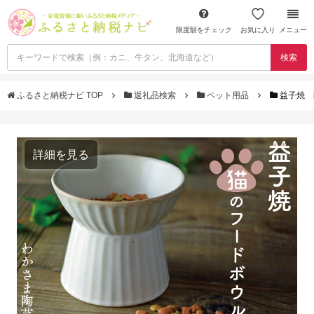
限度額をチェック
お気に入り
メニュー
検索
ふるさと納税ナビ TOP
返礼品検索
ペット用品
益子焼 
詳細を見る