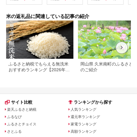
／ 福井県産 ブランド
【銘柄米 ブランド米
c00
米 白米 贈り物 お取り
玄米 こしひかり コシ
寄せ ※2025年10月上
ヒカリ 魚沼産 新潟
旬以降順次発送予定
米】【2026年10月上
米の返礼品に関連している記事の紹介
旬より1ヶ月以内に順
次発送予定】
ふるさと納税でもらえる無洗米
岡山県 久米南町のふるさと
おすすめランキング【2026年最
のご紹介
新版】還元率・容量別で徹底比
較
サイト比較
ランキングから探す
楽天ふるさと納税
人気ランキング
ふるなび
還元率ランキング
ふるさとチョイス
家電ランキング
さとふる
高額ランキング