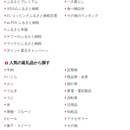
ふるさとプレミアム
一人暮らし
ANAのふるさと納税
食べ物以外
dショッピングふるさと納税百選
その他のランキング
au PAY ふるさと納税
ふるさと本舗
ヤフーのふるさと納税
マイナビふるさと納税
ポイント還元キャンペーン
人気の返礼品から探す
牛肉
定期便
いくら
商品券・金券
カニ
旅行券
うなぎ
家電・電化製品
うに
自転車
米
日用品
果物・フルーツ
化粧品
ビール
アクセサリー
菓子・スイーツ
その他