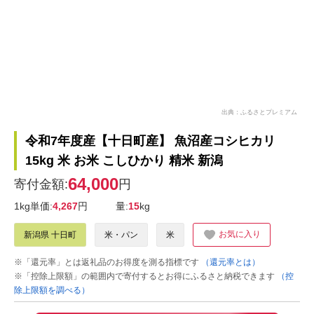
出典：ふるさとプレミアム
令和7年度産【十日町産】 魚沼産コシヒカリ
15kg 米 お米 こしひかり 精米 新潟
64,000
寄付金額:
円
1kg単価:
4,267
円
量:
15
kg
お気に入り
新潟県 十日町
米・パン
米
※「還元率」とは返礼品のお得度を測る指標です
（還元率とは）
※「控除上限額」の範囲内で寄付するとお得にふるさと納税できます
（控
除上限額を調べる）