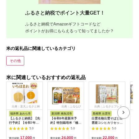
ふるさと納税でポイント大量GET！
ふるさと納税でAmazonギフトコードなど
ポイントがお得にもらえるって知ってましたか？
米の返礼品に関連しているカテゴリ
その他
米に関連しているおすすめの返礼品
出典：楽天ふるさと納
出典：ふるなび
出典：ふるさとプレミ
出
税
アム
福井県 あわら市
新潟県 南魚沼市
島根県 出雲市
福
【ふるさと納税】【先
【令和8年産新米予
出雲名物出雲そばと出
【令
行予約】【令和7年
約】特別栽培米「極上
雲産コシヒカリセット
まれ
産】いちほまれ 精米
南魚沼産コシヒカリ」
322032_EH002
（計
5.0
5.0
5.0
5kg 《ギフトにもお
（有機肥料、8割減農
産 
すすめ！化粧箱入り》
薬栽培）玄米5ｋｇ
米 新
17,000
24,000
22,000
寄付金額:
円
寄付金額:
円
寄付金額:
円
寄付