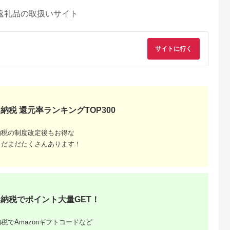
返礼品の取扱いサイト
サイトに行く
納税 還元率ランキングTOP300
納税の制度改定後もお得な
まだまだたくさんあります！
るさとチョイ
出典：ふるなび
出典：ふるさとチョイ
出典：ふるな
ス
ス
留市
新潟県 新発田市
愛知県 大府市
山梨県 都留市
納税でポイント大量GET！
0円分＞都ゴ
ゴルフ 利用券
【日本最大級 400打
【3,000円分】山梨
部 ゴルフ場
120,000円分 ゴルフ
席 ゴルフ練習場】ゴ
都留市内 ゴルフ場
ー補助利用券
場 ゴルフ ゴルフ ゴル
ルフ倶楽部大樹 大府
通利用券｜ ゴルフ
5.0
5.0
5.0
5.0
都留市 都留
フ ゴルフ ゴルフ
店 施設利用券
用券
税でAmazonギフトコードなど
0,000
400,000
34,000
10,000
ルフ場 予約
A02_40
【12,000円分】
円
寄付金額:
円
寄付金額:
円
寄付金額:
円