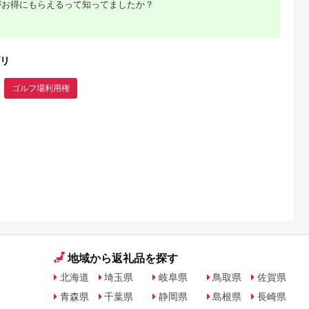
がお得にもらえるって知ってましたか？
待券 利用券
補助券 プレ
リ
ゴルフ場利用権
地域から返礼品を探す
北海道
埼玉県
岐阜県
鳥取県
佐賀県
青森県
千葉県
静岡県
島根県
長崎県