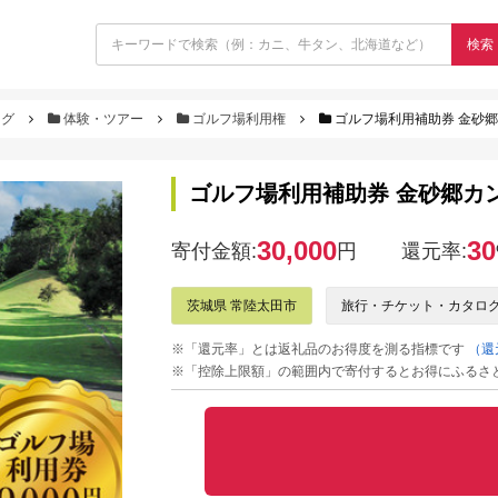
検索
ログ
体験・ツアー
ゴルフ場利用権
ゴルフ場利用補助券 金砂郷カ
ゴルフ場利用補助券 金砂郷カント
30,000
30
寄付金額:
円
還元率:
茨城県 常陸太田市
旅行・チケット・カタロ
※「還元率」とは返礼品のお得度を測る指標です
（還
※「控除上限額」の範囲内で寄付するとお得にふるさ