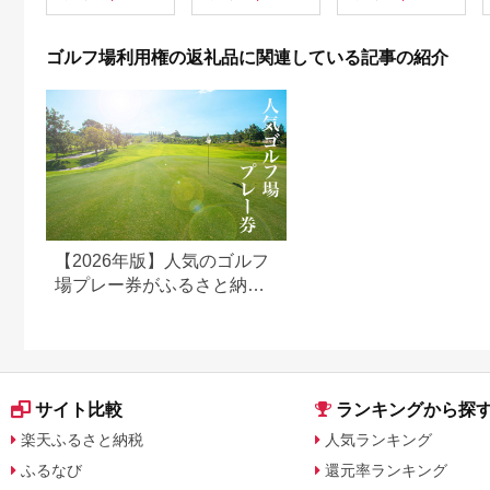
利用券 ゴルフ場 チケ
ット 茨城 ゴルフ 予約
体験 アクセス抜群 好
ゴルフ場利用権の返礼品に関連している記事の紹介
立地 ゴルフラウンド
アウトドア スポーツ
レジャー 茨城県
No.156
【2026年版】人気のゴルフ
場プレー券がふるさと納税
でもらえる！
サイト比較
ランキングから探
楽天ふるさと納税
人気ランキング
ふるなび
還元率ランキング