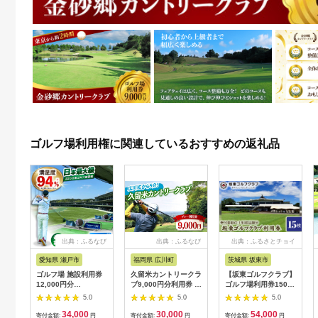
ゴルフ場利用権に関連しているおすすめの返礼品
出典：ふるなび
出典：ふるなび
出典：ふるさとチョイ
ス
愛知県 瀬戸市
福岡県 広川町
茨城県 坂東市
ゴルフ場 施設利用券
久留米カントリークラ
【坂東ゴルフクラブ】
12,000円分
ブ9,000円分利用券 /
ゴルフ場利用券15000
[BBEC002]ゴルフ倶
ゴルフ[AFAD007]
円分（寄付金額の3割
5.0
5.0
5.0
楽部大樹 瀬戸店
相当額分） ／ ゴルフ
34,000
30,000
54,000
プレー 都心から1時間
寄付金額:
円
寄付金額:
円
寄付金額:
円