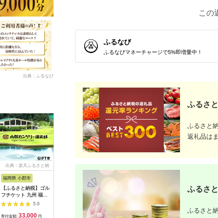
この
ふるなび
ふるなびマネーチャージで5%即増量中！
出典：ふるなび
ふるさと
ふるさと
返礼品は
出典：楽天ふるさと納
出典：ふるさとチョイ
出典：ふるなび
出典：ふ
税
ス
福岡県 小郡市
高知県 芸西村
岐阜県 御嵩町
山梨県 都
ふるさと
【ふるさと納税】ゴル
kochi黒潮カントリー
こぶしゴルフ倶楽部
＜15,00
フチケット 九州 福岡
クラブ ご利用券
9,000円分
ルフ倶楽
小郡カンツリー倶楽部
3,000円
[AVAO003]ゴルフ場
優待プレ
5.0
5.0
5.0
ギフト券 9枚 9000円
｜山梨県 
ふるさと納
33,000
10,000
30,000
5
ゴルフ チケット 商品
ゴルフ ゴ
寄付金額:
円
寄付金額:
円
寄付金額:
円
寄付金額: