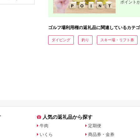
ポイント
券 ゴルフ券 スポーツ
プレー 優
ラウンド 券 福岡県 小
チケット 
郡市
ー券
ゴルフ場利用権の返礼品に関連しているカテゴ
ダイビング
釣り
スキー場・リフト券
す
人気の返礼品から探す
牛肉
定期便
いくら
商品券・金券