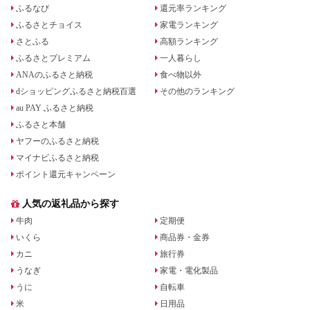
ふるなび
還元率ランキング
ふるさとチョイス
家電ランキング
さとふる
高額ランキング
ふるさとプレミアム
一人暮らし
ANAのふるさと納税
食べ物以外
dショッピングふるさと納税百選
その他のランキング
au PAY ふるさと納税
ふるさと本舗
ヤフーのふるさと納税
マイナビふるさと納税
ポイント還元キャンペーン
人気の返礼品から探す
牛肉
定期便
いくら
商品券・金券
カニ
旅行券
うなぎ
家電・電化製品
うに
自転車
米
日用品