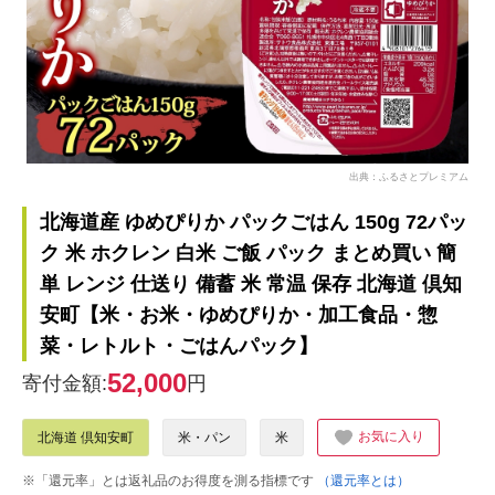
出典：ふるさとプレミアム
北海道産 ゆめぴりか パックごはん 150g 72パッ
ク 米 ホクレン 白米 ご飯 パック まとめ買い 簡
単 レンジ 仕送り 備蓄 米 常温 保存 北海道 倶知
安町【米・お米・ゆめぴりか・加工食品・惣
菜・レトルト・ごはんパック】
52,000
寄付金額:
円
お気に入り
北海道 倶知安町
米・パン
米
※「還元率」とは返礼品のお得度を測る指標です
（還元率とは）