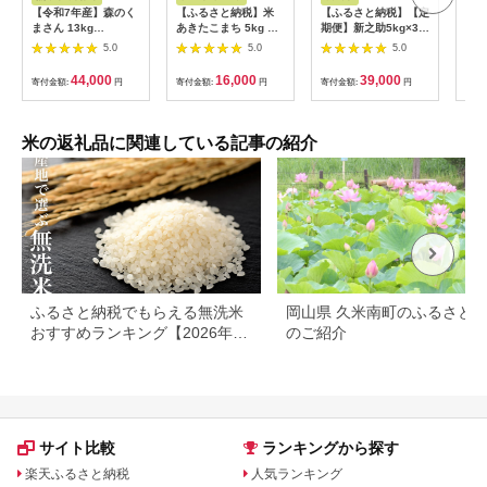
【令和7年産】森のく
【ふるさと納税】米
【ふるさと納税】【定
〈坂
まさん 13kg
あきたこまち 5kg 令
期便】新之助5kg×3ヶ
琉〉
(6.5kg×2袋) 【2025
和7年産 白米 田口商
月連続お届け 米 お
まる
5.0
5.0
5.0
年10月上旬より順次
店 農家直送 秋田県産
米 新潟 新潟県 | お
弁当
発送開始】 ブレンド
[米 あきたこまち 白米
米 こめ 白米 食品 人
も美
44,000
16,000
39,000
寄付金額:
円
寄付金額:
円
寄付金額:
円
寄付
米 お米 白米 米 おす
秋田県産]
気 おすすめ 送料無料
ギフ
すめ 人気 ランキング
[№5
米の返礼品に関連している記事の紹介
ふるさと納税でもらえる無洗米
岡山県 久米南町のふるさと
おすすめランキング【2026年最
のご紹介
新版】還元率・容量別で徹底比
較
サイト比較
ランキングから探す
楽天ふるさと納税
人気ランキング