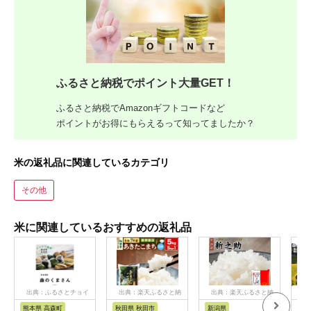
ふるさと納税でポイント大量GET！
ふるさと納税でAmazonギフトコードなど
ポイントがお得にもらえるって知ってましたか？
米の返礼品に関連しているカテゴリ
その他
米に関連しているおすすめの返礼品
出典：ふるさとチョイ
出典：楽天ふるさと納
出典：楽天ふるさと納
出
ス
税
税
熊本県 高森町
秋田県 秋田市
新潟県
愛