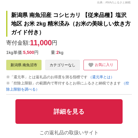
出典：ANAのふるさと納税
新潟県 南魚沼産 コシヒカリ 【従来品種】塩沢
地区 お米 2kg 精米済み（お米の美味しい炊き方
ガイド付き）
11,000
寄付金額:
円
1kg単価:
5,500
円
量:
2
kg
お気に入り
新潟県 南魚沼市
カテゴリーなし
※「還元率」とは返礼品のお得度を測る指標です
（還元率とは）
※「控除上限額」の範囲内で寄付するとお得にふるさと納税できます
（控
除上限額を調べる）
詳細を見る
この返礼品の取扱いサイト