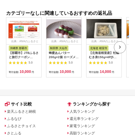
カテゴリーなしに関連しているおすすめの返礼品
出典：ANAのふるさと
出典：ANAのふるさと
出典：ANAのふるさと
出
納税
納税
納税
沖縄県 那覇市
秋田県 大仙市
北海道 根室市
埼
【那覇市】JTBふるさ
蜂蜜あんバター
【北海道根室産】牡蠣
【2
と旅行クーポン
200g×2個 ローズメイ
むき身150g×4P[5月
予約
（3,000円分）有効期
[あんバター はちみ
下旬以降発送] A-
史！
5.0
5.0
5.0
間3年（Eメール発
つ 発酵バター あん
54007
ムの
行）｜旅行 トラベル
こ 水あめ不使用 秋
水・
10,000
10,000
14,000
寄付金額:
円
寄付金額:
円
寄付金額:
円
寄付
予約 国内旅行 JTB 宿
田県 大仙市]
約3
泊 観光 体験 旅行券
03
宿泊券 旅行予約 ホテ
ル 旅館 チケット 子供
子連れ カップル 家族
人気 おすすめ 旅行ク
ーポン 店頭 オンライ
サイト比較
ランキングから探す
ン ネット予約 電話 有
効期間3年
楽天ふるさと納税
人気ランキング
ふるなび
還元率ランキング
ふるさとチョイス
家電ランキング
さとふる
高額ランキング