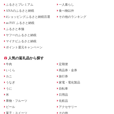
ふるさとプレミアム
一人暮らし
ANAのふるさと納税
食べ物以外
dショッピングふるさと納税百選
その他のランキング
au PAY ふるさと納税
ふるさと本舗
ヤフーのふるさと納税
マイナビふるさと納税
ポイント還元キャンペーン
人気の返礼品から探す
牛肉
定期便
いくら
商品券・金券
カニ
旅行券
うなぎ
家電・電化製品
うに
自転車
米
日用品
果物・フルーツ
化粧品
ビール
アクセサリー
菓子・スイーツ
その他