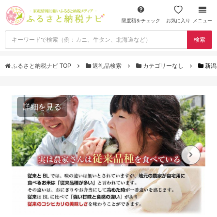
限度額をチェック
お気に入り
メニュー
検索
ふるさと納税ナビ TOP
返礼品検索
カテゴリーなし
新潟
詳細を見る