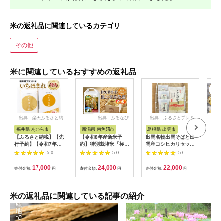
米の返礼品に関連しているカテゴリ
その他
米に関連しているおすすめの返礼品
出典：楽天ふるさと納
出典：ふるなび
出典：ふるさとプレミ
出
税
アム
福井県 あわら市
新潟県 南魚沼市
島根県 出雲市
福
【ふるさと納税】【先
【令和8年産新米予
出雲名物出雲そばと出
【令
行予約】【令和7年
約】特別栽培米「極上
雲産コシヒカリセット
まれ
産】いちほまれ 精米
南魚沼産コシヒカリ」
322032_EH002
（計
5.0
5.0
5.0
5kg 《ギフトにもお
（有機肥料、8割減農
産 
すすめ！化粧箱入り》
薬栽培）玄米5ｋｇ
米 新
17,000
24,000
22,000
寄付金額:
円
寄付金額:
円
寄付金額:
円
寄付
／ 福井県産 ブランド
【銘柄米 ブランド米
c00
米 白米 贈り物 お取り
玄米 こしひかり コシ
寄せ ※2025年10月上
ヒカリ 魚沼産 新潟
旬以降順次発送予定
米】【2026年10月上
米の返礼品に関連している記事の紹介
旬より1ヶ月以内に順
次発送予定】