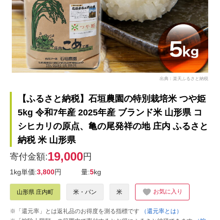
出典：楽天ふるさと納税
【ふるさと納税】石垣農園の特別栽培米 つや姫
5kg 令和7年産 2025年産 ブランド米 山形県 コ
シヒカリの原点、亀の尾発祥の地 庄内 ふるさと
納税 米 山形県
19,000
寄付金額:
円
1kg単価:
3,800
円
量:
5
kg
お気に入り
山形県 庄内町
米・パン
米
※「還元率」とは返礼品のお得度を測る指標です
（還元率とは）