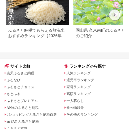
ふるさと納税でもらえる無洗米
岡山県 久米南町のふるさと
おすすめランキング【2026年最
のご紹介
新版】還元率・容量別で徹底比
較
サイト比較
ランキングから探す
楽天ふるさと納税
人気ランキング
ふるなび
還元率ランキング
ふるさとチョイス
家電ランキング
さとふる
高額ランキング
ふるさとプレミアム
一人暮らし
ANAのふるさと納税
食べ物以外
dショッピングふるさと納税百選
その他のランキング
au PAY ふるさと納税
ふるさと本舗