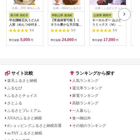
出典：JRE MALLふる
出典：ANAのふるさと
出典：ふるさとチョイ
出
さと納税
納税
ス
香川県 高松市
和歌山県 湯浅町
山形県 鶴岡市
佐
半生讃岐石丸うどん6
【常温保管可能 】ミ
キーホルダー 山ぶど
【伊
人前（めんつゆ付き）
ネラル豊かな天日塩だ
うミックス（Ｍ） 山
ース
麺300g×2袋
けで漬けた無添加梅干
形県鶴岡市 アトリエ
5.0
5.0
5.0
し2kg 梅ボーイズ｜
かおる | 山葡萄 雑貨
南高梅
キーホルダー ギフト
5,000
24,000
17,000
寄付金額:
円
寄付金額:
円
寄付金額:
円
寄付
B201_EP6024
贈り物 お取り寄せ 返
礼品
サイト比較
ランキングから探す
楽天ふるさと納税
人気ランキング
ふるなび
還元率ランキング
ふるさとチョイス
家電ランキング
さとふる
高額ランキング
ふるさとプレミアム
一人暮らし
ANAのふるさと納税
食べ物以外
dショッピングふるさと納税百選
その他のランキング
au PAY ふるさと納税