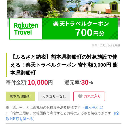
出典：楽天ふるさと納税
【ふるさと納税】熊本県御船町の対象施設で使
える！楽天トラベルクーポン 寄付額3,000円 熊
本県御船町
10,000
30
寄付金額:
円
還元率:
%
お気に入り
熊本県 御船町
カテゴリーなし
※「還元率」とは返礼品のお得度を測る指標です
（還元率とは）
※「控除上限額」の範囲内で寄付するとお得にふるさと納税できます
（控
除上限額を調べる）