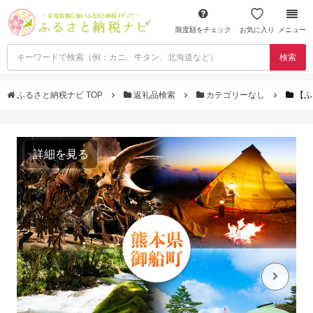
限度額をチェック
お気に入り
メニュー
検索
ふるさと納税ナビ TOP
返礼品検索
カテゴリーなし
【ふ
詳細を見る