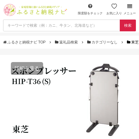
限度額をチェック
お気に入り
メニュー
検索
ふるさと納税ナビ TOP
返礼品検索
カテゴリーなし
東芝
詳細を見る