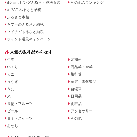
dショッピングふるさと納税百選
その他のランキング
au PAY ふるさと納税
ふるさと本舗
ヤフーのふるさと納税
マイナビふるさと納税
ポイント還元キャンペーン
人気の返礼品から探す
牛肉
定期便
いくら
商品券・金券
カニ
旅行券
うなぎ
家電・電化製品
うに
自転車
米
日用品
果物・フルーツ
化粧品
ビール
アクセサリー
菓子・スイーツ
その他
おせち