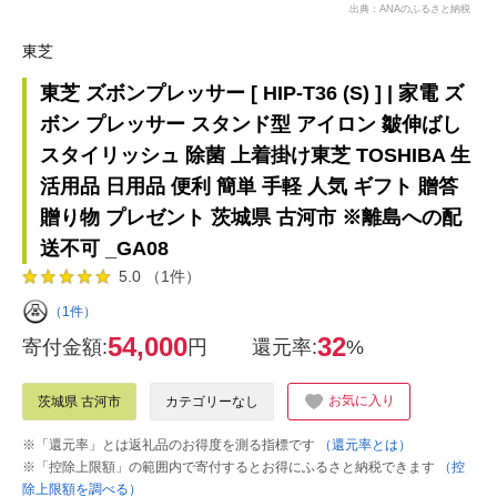
出典：ANAのふるさと納税
東芝
東芝 ズボンプレッサー [ HIP-T36 (S) ] | 家電 ズ
ボン プレッサー スタンド型 アイロン 皺伸ばし
スタイリッシュ 除菌 上着掛け東芝 TOSHIBA 生
活用品 日用品 便利 簡単 手軽 人気 ギフト 贈答
贈り物 プレゼント 茨城県 古河市 ※離島への配
送不可 _GA08
5.0 （1件）
（1件）
54,000
32
寄付金額:
円
還元率:
%
お気に入り
茨城県 古河市
カテゴリーなし
※「還元率」とは返礼品のお得度を測る指標です
（還元率とは）
※「控除上限額」の範囲内で寄付するとお得にふるさと納税できます
（控
除上限額を調べる）