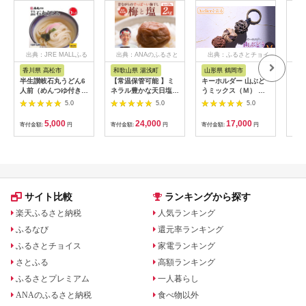
出典：JRE MALLふる
出典：ANAのふるさと
出典：ふるさとチョイ
出
さと納税
納税
ス
香川県 高松市
和歌山県 湯浅町
山形県 鶴岡市
佐
半生讃岐石丸うどん6
【常温保管可能 】ミ
キーホルダー 山ぶど
【伊
人前（めんつゆ付き）
ネラル豊かな天日塩だ
うミックス（Ｍ） 山
ース
麺300g×2袋
けで漬けた無添加梅干
形県鶴岡市 アトリエ
5.0
5.0
5.0
し2kg 梅ボーイズ｜
かおる | 山葡萄 雑貨
南高梅
キーホルダー ギフト
5,000
24,000
17,000
寄付金額:
円
寄付金額:
円
寄付金額:
円
寄付
B201_EP6024
贈り物 お取り寄せ 返
礼品
サイト比較
ランキングから探す
楽天ふるさと納税
人気ランキング
ふるなび
還元率ランキング
ふるさとチョイス
家電ランキング
さとふる
高額ランキング
ふるさとプレミアム
一人暮らし
ANAのふるさと納税
食べ物以外